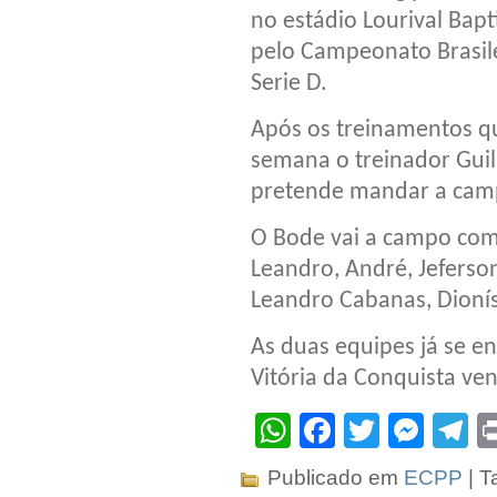
no estádio Lourival Bapti
pelo Campeonato Brasil
Serie D.
Após os treinamentos qu
semana o treinador Guil
pretende mandar a camp
O Bode vai a campo com
Leandro, André, Jeferson
Leandro Cabanas, Dionís
As duas equipes já se en
Vitória da Conquista ve
WhatsApp
Facebook
Twitter
Mes
T
Publicado em
ECPP
| T