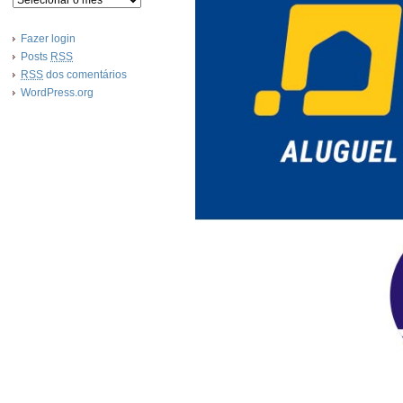
Fazer login
Posts
RSS
RSS
dos comentários
WordPress.org