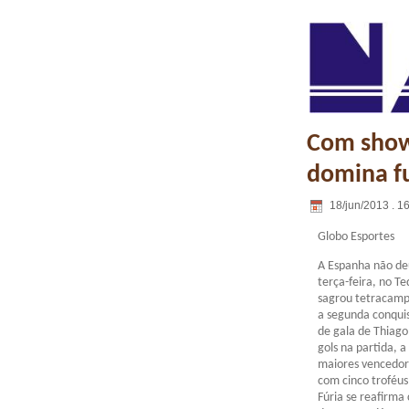
Com show 
domina f
18/jun/2013 . 1
Globo Esportes
A Espanha não deu
terça-feira, no T
sagrou tetracamp
a segunda conqui
de gala de Thiago
gols na partida, a
maiores vencedor
com cinco troféus 
Fúria se reafirma