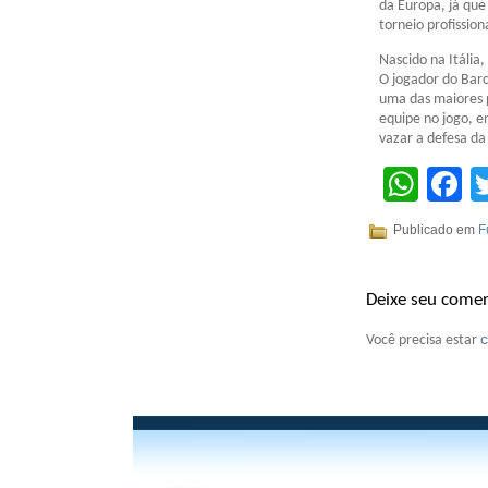
da Europa, já qu
torneio profission
Nascido na Itália,
O jogador do Barc
uma das maiores p
equipe no jogo, e
vazar a defesa da
Wha
F
Publicado em
F
Deixe seu comen
Você precisa estar