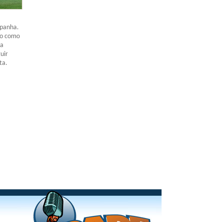
spanha.
do como
da
uir
ta.