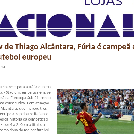
de Thiago Alcântara, Fúria é campeã 
utebol europeu
6:24
 chances para a Itália e, nesta
eddy Stadium, em Jerusalém, se
eã da Eurocopa Sub-21, sendo
sta consecutiva. Com atuação
 Alcântara, que marcou três
 equipe atropelou os italianos –
es da história da competição
– por 4 a 2. Com o título, a
 como dona do melhor futebol