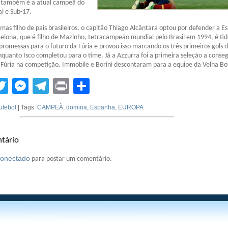
e também é a atual campeã do
al e Sub-17.
 mas filho de pais brasileiros, o capitão Thiago Alcântara optou por defender a E
elona, que é filho de Mazinho, tetracampeão mundial pelo Brasil em 1994, é ti
romessas para o futuro da Fúria e provou isso marcando os três primeiros gols 
nquanto Isco completou para o time. Já a Azzurra foi a primeira seleção a conseg
 Fúria na competição. Immobile e Borini descontaram para a equipe da Velha Bo
tsApp
acebook
Twitter
Messenger
Telegram
Print
Compartilhar
utebol
| Tags:
CAMPEÃ
,
domina
,
Espanha
,
EUROPA
tário
conectado
para postar um comentário.