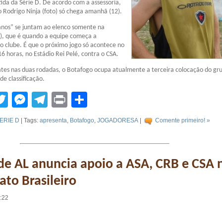
tida da Série D. De acordo com a assessoria,
o Rodrigo Ninja (foto) só chega amanhã (12).
anos” se juntam ao elenco somente na
4), que é quando a equipe começa a
 clube. É que o próximo jogo só acontece no
 16 horas, no Estádio Rei Pelé, contra o CSA.
tes nas duas rodadas, o Botafogo ocupa atualmente a terceira colocação do gr
de classificação.
tsApp
acebook
Twitter
Messenger
Telegram
Print
Compartilhar
ERIE D
| Tags:
apresenta
,
Botafogo
,
JOGADORESA
|
Comente primeiro! »
e AL anuncia apoio a ASA, CRB e CSA 
to Brasileiro
6:22