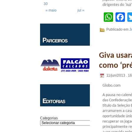
30
dirigentes do ‘Juá
« maio
jul »
Wha
F
Publicado em
J
Giva usar
como ‘pr
11/jun/2013 . 1
Globo.com
A pausa no calend
das Confederações
título da Seleção
arrumarem a casa
oportunidade única
Categorias
recuperar os joga
principalmente re