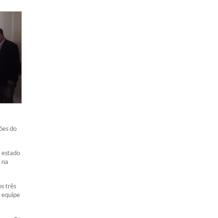
sões do
o estado
 na
s três
a equipe