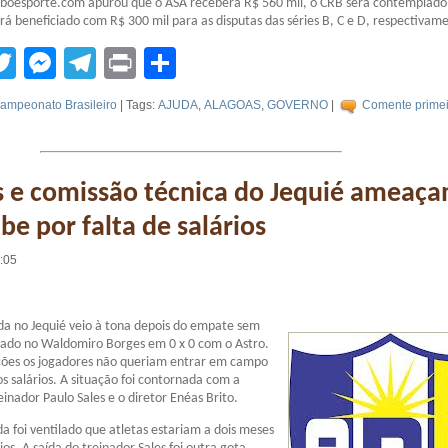
oboesporte.com apurou que o ASA receberá R$ 560 mil, o CRB será contemplad
erá beneficiado com R$ 300 mil para as disputas das séries B, C e D, respectivam
tsApp
acebook
Twitter
Messenger
Telegram
Print
Compartilhar
ampeonato Brasileiro
| Tags:
AJUDA
,
ALAGOAS
,
GOVERNO
|
Comente primei
s e comissão técnica do Jequié ameaç
be por falta de salários
6:05
ida no Jequié veio à tona depois do empate sem
bado no Waldomiro Borges em 0 x 0 com o Astro.
ões os jogadores não queriam entrar em campo
os salários. A situação foi contornada com a
inador Paulo Sales e o diretor Enéas Brito.
da foi ventilado que atletas estariam a dois meses