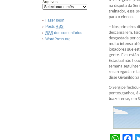
a ser seguida pelo
Arquivos
na disputa da Sér
treinador, essa p
para o elenco.
Fazer login
Posts
RSS
– Nos primeiros d
descansarem. Isso
RSS
dos comentários
desgastada por c
WordPress.org
muito intenso at
jogadores que est
gente. Eles estã
Estadual não houv
semana seguinte v
recarregadas e f
disse Givanildo Sa
O Sergipe fechou 
pontos ganhos, é o
Juazeirense, em S
Wha
F