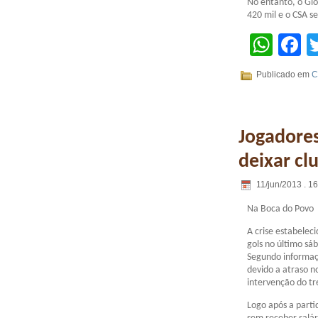
No entanto, o Gl
420 mil e o CSA s
Wha
F
Publicado em
C
Jogadore
deixar clu
11/jun/2013 . 1
Na Boca do Povo
A crise estabelec
gols no último sá
Segundo informaç
devido a atraso n
intervenção do tre
Logo após a parti