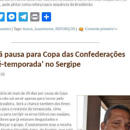
’, pode pintar como reforço para sequência do Brasileirão.
tsApp
acebook
Twitter
Messenger
Telegram
Print
Compartilhar
uazeiro
| Tags:
busca
,
Juazeirense
,
REFORÇOS
|
Comente primeiro! »
á pausa para Copa das Confederações
é-temporada’ no Sergipe
6:42
ário de mais de 20 dias por causa da Copa
 não vai servir apenas para torcer pelo
 Brasileira. Será a chance também dos times
 para o restante da temporada. Uma
 para corrigir os erros táticos nas equipes,
dores que já estavam desgastados e
forçar o grupo. É exatamente essa a receita