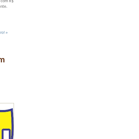
o com R$
ente.
ro! »
am