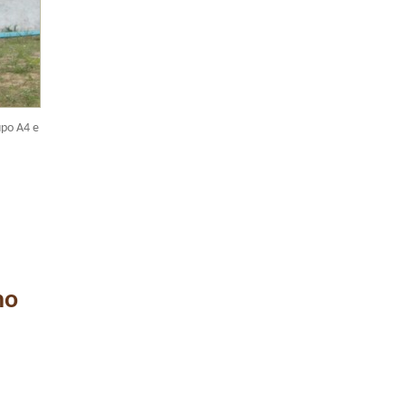
upo A4 e
no