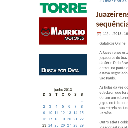
« Older Entries
Juazeiren
sequência
11/jun/2013 . 1
Galáticos Online
A Juazeirense está
jogadores do Juaz
da Série D do Bras
entrou na pauta d
estava negociado 
São Paulo.
As bolas da vez d
junho 2013
e Jackson que fo
D
S
T
Q
Q
S
S
deram um retorn
1
jogou no tricolor 
2
3
4
5
6
7
8
sua estreia na Ju
9
10
11
12
13
14
15
Paraíba.
16
17
18
19
20
21
22
Outro atleta cobi
23
24
25
26
27
28
29
jogador estava a