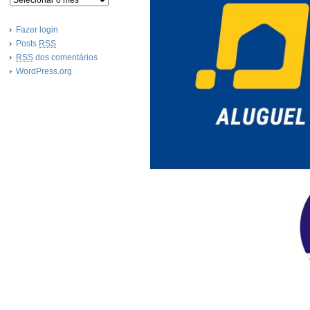
Fazer login
Posts
RSS
RSS
dos comentários
WordPress.org