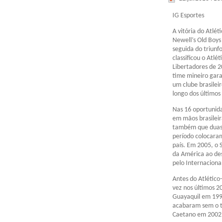
IG Esportes
A vitória do Atlét
Newell’s Old Boys
seguida do triunf
classificou o Atlé
Libertadores de 2
time mineiro gar
um clube brasileir
longo dos últimos
Nas 16 oportunidad
em mãos brasileir
também que duas 
período colocaram
país. Em 2005, o 
da América ao de
pelo Internaciona
Antes do Atlético
vez nos últimos 2
Guayaquil em 1998
acabaram sem o t
Caetano em 2002,