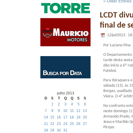
« Older Entries
LCDT divu
final de 
12/jul/2013 . 18
Por Luciano Pina
O Departamento d
tarde desta sexta
dão inicio a 6ª 
Futebol.
Para Ibirapuera e
sábado (13), às 15
Borges, auxiliado
julho 2013
Vieira. O 4º árbit
D
S
T
Q
Q
S
S
1
2
3
4
5
6
No confronto ent
7
8
9
10
11
12
13
neste domingo (13
Armando Prado, t
14
15
16
17
18
19
20
Jesus e Marildo Q
21
22
23
24
25
26
27
Piropo.
28
29
30
31