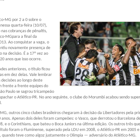
ico-MG por 2 a 0 sobre o
 nessa quarta-feira (10/07),
o nas cobranças de pênaltis,
tico-MGpara a final da
013. Ao conquistar a vaga, o
antiu novamente presença de
o na decisão. É a 17ª vez ao
 20 anos que isso ocorre.
es anteriores, o título ficou
as em dez delas. Vale lembrar
decisões ao longo deste
 frente a frente equipes do
São Paulo se sagrou tricampeão
spachar o Atlético-PR. No ano seguinte, o clube do Morumbi acabou sendo supe
l.
-MG, outros cinco clubes brasileiros chegaram à decisão da Libertadores pela pr
0 anos. Apenas dois deles foram campeões: o Vasco, que derrotou o Barcelona d
, e o Corinthians, que bateu o Boca Juniors na última edição. Os outros três qu
ítulo foram o Fluminense, superado pela LDU em 2008, o Atlético-PR em 2005 e
 quando teve como algoz justamente o Olimpia — adversário do Atlético-MG.