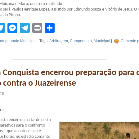
Moicana e Maru, que será realizado
ro será Paulo Henrique Lopes, assistido por Edmundo Souza e Vitório de Jesus. O 
naldo Piropo.
tsApp
acebook
Twitter
Messenger
Telegram
Print
Compartilhar
ampeonato Municipal
| Tags:
Arbitragem
,
Campeonato
,
Municipal
|
Comente p
a Conquista encerrou preparação para 
 contra o Juazeirense
:15
ira
uista encerrou na tarde desta
eparativos para o confronto
nse, que acontece neste
16 horas, no estádio Lomanto