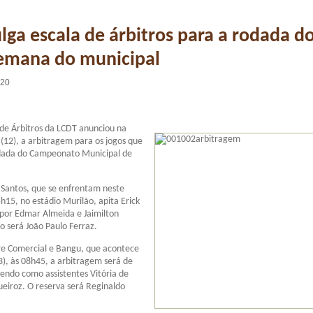
lga escala de árbitros para a rodada d
semana do municipal
:20
e Árbitros da LCDT anunciou na
 (12), a arbitragem para os jogos que
rodada do Campeonato Municipal de
 Santos, que se enfrentam neste
h15, no estádio Murilão, apita Erick
 por Edmar Almeida e Jaimilton
ro será João Paulo Ferraz.
re Comercial e Bangu, que acontece
), às 08h45, a arbitragem será de
endo como assistentes Vitória de
ueiroz. O reserva será Reginaldo