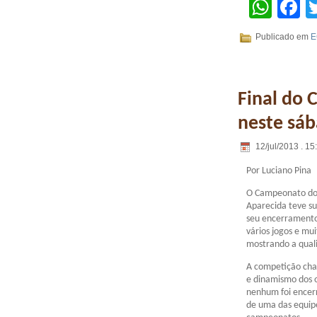
Wha
F
Publicado em
E
Final do
neste sá
12/jul/2013 . 15
Por Luciano Pina
O Campeonato do 
Aparecida teve s
seu encerramento
vários jogos e mu
mostrando a quali
A competição cha
e dinamismo dos o
nenhum foi ence
de uma das equip