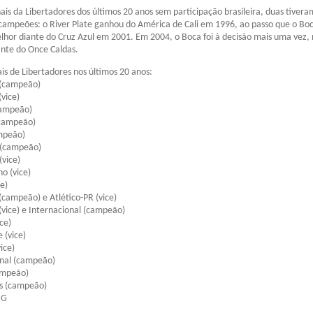
inais da Libertadores dos últimos 20 anos sem participação brasileira, duas tiver
campeões: o River Plate ganhou do América de Cali em 1996, ao passo que o Bo
elhor diante do Cruz Azul em 2001. Em 2004, o Boca foi à decisão mais uma vez,
ante do Once Caldas.
ais de Libertadores nos últimos 20 anos:
 (campeão)
(vice)
campeão)
(campeão)
mpeão)
 (campeão)
(vice)
o (vice)
e)
(campeão) e Atlético-PR (vice)
(vice) e Internacional (campeão)
ce)
 (vice)
ice)
onal (campeão)
ampeão)
ns (campeão)
MG