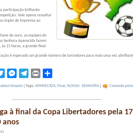
a participação brilhante
mpetição. Vale apena ressaltar
dos órgão de imprensa ao
have de ouro, as equipes do
ssa Senhora Aparecida fazem
 às 15 horas, a grande final.
zação é esperado um grande número de torcedores para mais uma vez abrilhant
tsApp
acebook
Twitter
Messenger
Telegram
Print
Compartilhar
utebol Amador
| Tags:
APARECIDA
,
Final
,
NOSSA. SENHORA
|
Comente prime
ega à final da Copa Libertadores pela 17
0 anos
:32