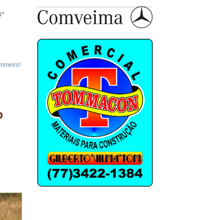
4º
rimeiro!
o