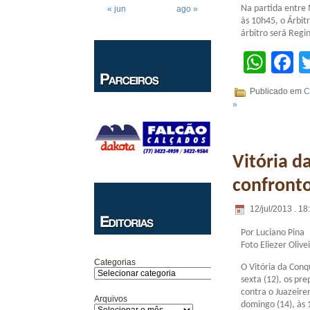
Na partida entre 
« jun
ago »
às 10h45, o Árbit
árbitro será Regi
Wha
F
Publicado em
C
»
Vitória d
confronto
12/jul/2013 . 18
Por Luciano Pina
Foto Eliezer Olive
Categorias
O Vitória da Conq
sexta (12), os pr
contra o Juazeire
Arquivos
domingo (14), às 