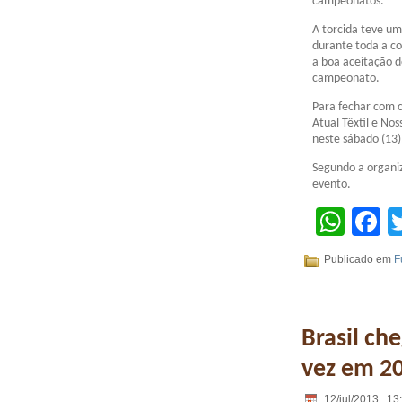
campeonatos.
A torcida teve um
durante toda a co
a boa aceitação 
campeonato.
Para fechar com c
Atual Têxtil e No
neste sábado (13),
Segundo a organi
evento.
Wha
F
Publicado em
F
Brasil ch
vez em 2
12/jul/2013 . 13