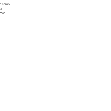
am como
ca
 mas