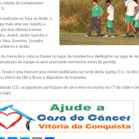
rta rodada do Campeonato
e D.
oi realizado na Toca do Bode, o
iga mais uma vez repetiu a
os dois últimos treinos:
dro, André, Junior Gaúcho e
r Silva, Ramires, Leandro
umberto e Jarbio.
do treino Bira colocou Daniel no lugar de Humberto e Wellington na vaga de Jar
 escalação da equipe só será anunciada momentos antes da partida.
, Tessio e Jota tiveram seus nomes publicados na tarde desta quinta (11), no BID
vo Diário da CBF e ficam a disposição do treinador.
bado (13), os jogadores participam de um treino recreativo no CT do clube e de
o jogo.