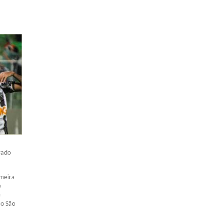
rado
imeira
e
e
 o São