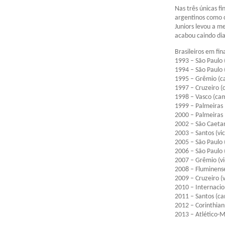
Nas três únicas f
argentinos como 
Juniors levou a m
acabou caindo di
Brasileiros em fin
1993 – São Paulo
1994 – São Paulo 
1995 – Grêmio (
1997 – Cruzeiro 
1998 – Vasco (ca
1999 – Palmeiras
2000 – Palmeiras 
2002 – São Caetan
2003 – Santos (vic
2005 – São Paulo 
2006 – São Paulo 
2007 – Grêmio (vi
2008 – Fluminense
2009 – Cruzeiro (v
2010 – Internaci
2011 – Santos (c
2012 – Corinthia
2013 – Atlético-