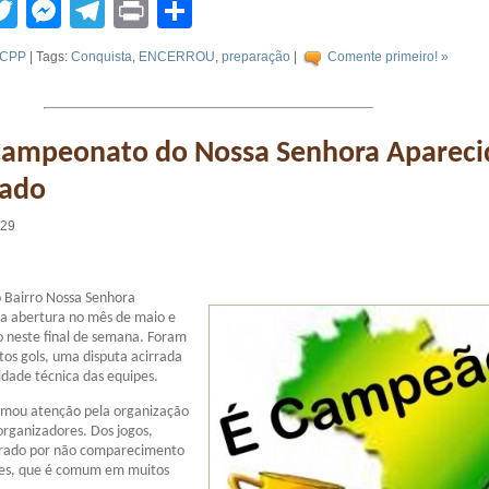
tsApp
acebook
Twitter
Messenger
Telegram
Print
Compartilhar
CPP
| Tags:
Conquista
,
ENCERROU
,
preparação
|
Comente primeiro! »
 Campeonato do Nossa Senhora Apareci
bado
:29
Bairro Nossa Senhora
ua abertura no mês de maio e
 neste final de semana. Foram
itos gols, uma disputa acirrada
dade técnica das equipes.
mou atenção pela organização
rganizadores. Dos jogos,
rrado por não comparecimento
es, que é comum em muitos