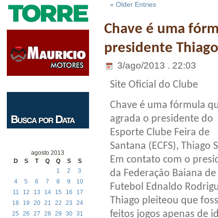
« Older Entries
Chave é uma fórm
presidente Thiago
3/ago/2013 . 22:03
Site Oficial do Clube
Chave é uma fórmula q
agrada o presidente do
Esporte Clube Feira de
Santana (ECFS), Thiago 
agosto 2013
Em contato com o presi
D
S
T
Q
Q
S
S
1
2
3
da Federação Baiana de
4
5
6
7
8
9
10
Futebol Ednaldo Rodrigu
11
12
13
14
15
16
17
Thiago pleiteou que fo
18
19
20
21
22
23
24
feitos jogos apenas de i
25
26
27
28
29
30
31