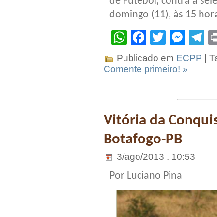
de Futebol, contra a sel
domingo (11), às 15 hora
WhatsApp
Facebook
Twitter
Mes
T
Publicado em
ECPP
| T
Comente primeiro! »
Vitória da Conqui
Botafogo-PB
3/ago/2013 . 10:53
Por Luciano Pina