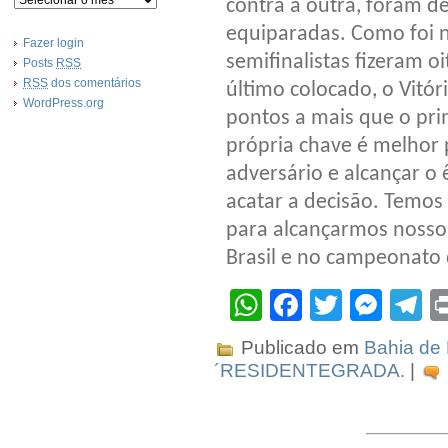
contra a outra, foram d
equiparadas. Como foi n
Fazer login
semifinalistas fizeram o
Posts
RSS
RSS
dos comentários
último colocado, o Vitór
WordPress.org
pontos a mais que o pri
própria chave é melhor 
adversário e alcançar o
acatar a decisão. Temos 
para alcançarmos nosso
Brasil e no campeonato 
WhatsApp
Facebook
Twitter
Mes
T
Publicado em
Bahia de 
´RESIDENTEGRADA.
|