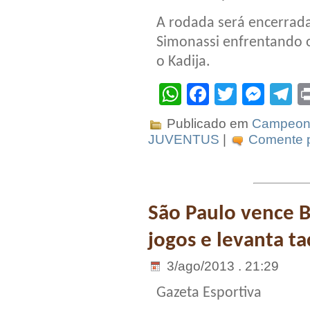
A rodada será encerrad
Simonassi enfrentando 
o Kadija.
WhatsApp
Facebook
Twitter
Mes
T
Publicado em
Campeona
JUVENTUS
|
Comente p
São Paulo vence B
jogos e levanta ta
3/ago/2013 . 21:29
Gazeta Esportiva