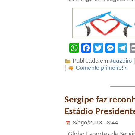
WhatsApp
Facebook
Twitter
Mes
T
Publicado em
Juazeiro
|
|
Comente primeiro! »
Sergipe faz reco
Estádio President
8/ago/2013 . 8:44
Globo Esportes de Sergi