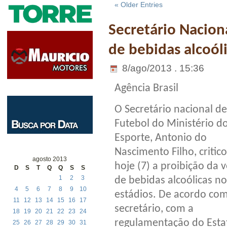
« Older Entries
Secretário Nacion
de bebidas alcoól
8/ago/2013 . 15:36
Agência Brasil
O Secretário nacional de
Futebol do Ministério d
Esporte, Antonio do
Nascimento Filho, critic
agosto 2013
hoje (7) a proibição da 
D
S
T
Q
Q
S
S
1
2
3
de bebidas alcoólicas no
4
5
6
7
8
9
10
estádios. De acordo co
11
12
13
14
15
16
17
secretário, com a
18
19
20
21
22
23
24
regulamentação do Estat
25
26
27
28
29
30
31