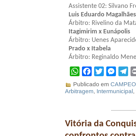
Assistente 02: Silvano Fr
Luis Eduardo Magalhães
Árbitro: Rivelino da Mat
Itagimirim x Eunápolis
Árbitro: Uenes Aparecid
Prado x Itabela
Árbitro: Reginaldo Mene
WhatsApp
Facebook
Twitter
Mes
T
Publicado em
CAMPEO
Arbitragem
,
Intermunicipal
,
Vitória da Conqui
confrontos contra