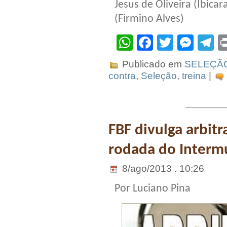
Jesus de Oliveira (Ibica
(Firmino Alves)
WhatsApp
Facebook
Twitter
Mes
T
Publicado em
SELEÇÃ
contra
,
Seleção
,
treina
|
FBF divulga arbi
rodada do Interm
8/ago/2013 . 10:26
Por Luciano Pina