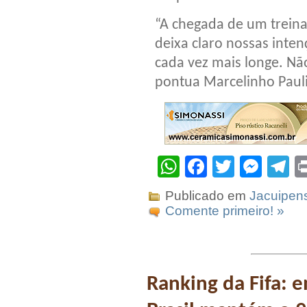
“A chegada de um treina
deixa claro nossas inte
cada vez mais longe. Nã
pontua Marcelinho Paulis
WhatsApp
Facebook
Twitter
Mes
T
Publicado em
Jacuipen
Comente primeiro! »
Ranking da Fifa: