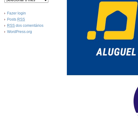
Fazer login
Posts
RSS
RSS
dos comentários
WordPress.org