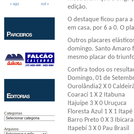
« ago
out »
edição.
O destaque ficou para a 
em casa, por 6 a 0. O pl
Outros placares elástic
domingo. Santo Amaro fe
mesmo placar do triunfo
Confira todos os result
Domingo, 01 de Setemb
Ourolândia2 X 0 Caldei
Coarací 1 X 2 Itabuna
Itajuípe 3 X 0 Uruçuca
Floresta Azul 1 X 1 Itapé
Categorias
Barro Preto 0 X 3 Ibicara
Itapebí 3 X 0 Pau Brasil
Arquivos