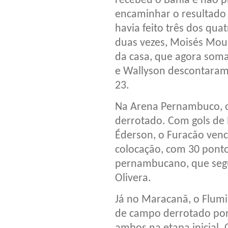
recebeu o Bahia e não 
encaminhar o resultado 
havia feito três dos quat
duas vezes, Moisés Mou
da casa, que agora som
e Wallyson descontaram
23.
Na Arena Pernambuco, o
derrotado. Com gols de É
Éderson, o Furacão vence
colocação, com 30 ponto
pernambucano, que segue
Olivera.
Já no Maracanã, o Flumi
de campo derrotado por 2