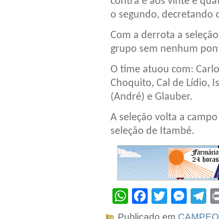
contra e aos vinte e qu
o segundo, decretando o 
Com a derrota a seleção
grupo sem nenhum pon
O time atuou com: Carlo
Choquito, Cal de Lídio, 
(André) e Glauber.
A seleção volta a campo
seleção de Itambé.
WhatsApp
Facebook
Twitter
Mes
T
Publicado em
CAMPEO