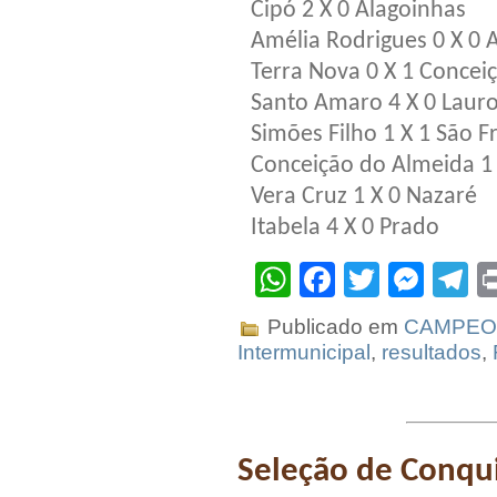
Cipó 2 X 0 Alagoinhas
Amélia Rodrigues 0 X 0 
Terra Nova 0 X 1 Concei
Santo Amaro 4 X 0 Lauro
Simões Filho 1 X 1 São 
Conceição do Almeida 1
Vera Cruz 1 X 0 Nazaré
Itabela 4 X 0 Prado
WhatsApp
Facebook
Twitter
Mes
T
Publicado em
CAMPEO
Intermunicipal
,
resultados
,
Seleção de Conqu