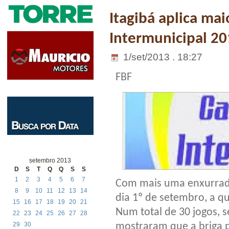
Itagibá aplica ma
Intermunicipal 2
1/set/2013 . 18:27
FBF
setembro 2013
D
S
T
Q
Q
S
S
1
2
3
4
5
6
7
Com mais uma enxurrada 
8
9
10
11
12
13
14
dia 1º de setembro, a q
15
16
17
18
19
20
21
Num total de 30 jogos, 
22
23
24
25
26
27
28
mostraram que a briga p
29
30