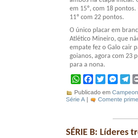
ambos na etapa inicial. 
em 15º, com 18 pontos. O
11º com 22 pontos.
O único placar em branc
Atlético Mineiro, que n
empate fez o Galo cair p
goianos, agora com 23 p
para a nona.
WhatsApp
Facebook
Twitter
Mes
T
Publicado em
Campeona
Série A
|
Comente primei
SÉRIE B: Líderes 