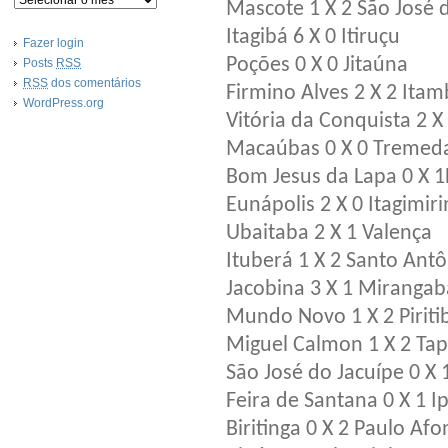
Mascote 1 X 2 São José d
Itagibá 6 X 0 Itiruçu
Fazer login
Poções 0 X 0 Jitaúna
Posts
RSS
RSS
dos comentários
Firmino Alves 2 X 2 Ita
WordPress.org
Vitória da Conquista 2 X
Macaúbas 0 X 0 Tremed
Bom Jesus da Lapa 0 X 
Eunápolis 2 X 0 Itagimir
Ubaitaba 2 X 1 Valença
Ituberá 1 X 2 Santo Antô
Jacobina 3 X 1 Mirangab
Mundo Novo 1 X 2 Piriti
Miguel Calmon 1 X 2 Ta
São José do Jacuípe 0 X 
Feira de Santana 0 X 1 Ip
Biritinga 0 X 2 Paulo Af