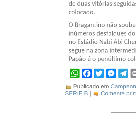
de duas vitórias seguida
colocado.
O Bragantino não soube 
inúmeros desfalques do
no Estádio Nabi Abi Che
segue na zona intermedi
Papão é o penúltimo co
WhatsApp
Facebook
Twitter
Mes
T
Publicado em
Campeona
SERIE B
|
Comente prim