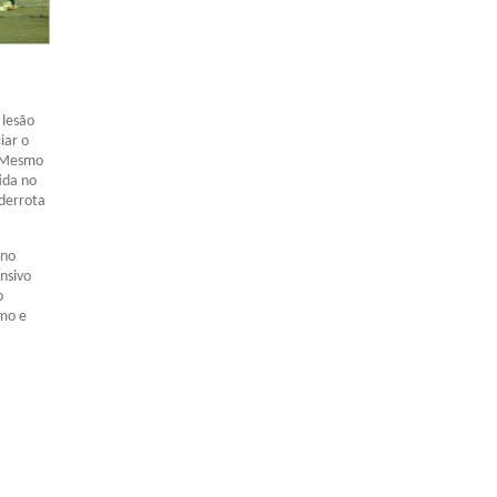
 lesão
iar o
. Mesmo
ida no
derrota
 no
nsivo
o
smo e