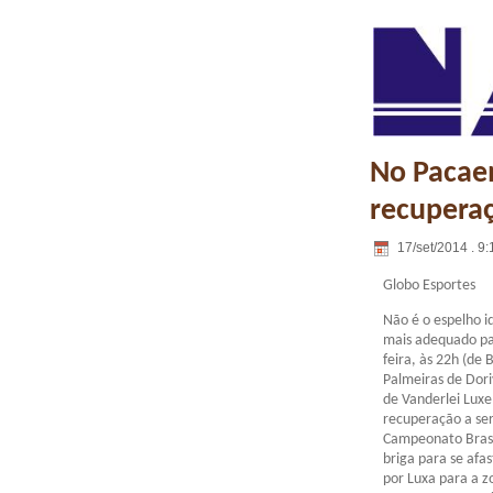
No Pacaem
recuperaç
17/set/2014 . 9:
Globo Esportes
Não é o espelho 
mais adequado pa
feira, às 22h (de 
Palmeiras de Dori
de Vanderlei Lux
recuperação a ser
Campeonato Brasi
briga para se afa
por Luxa para a 