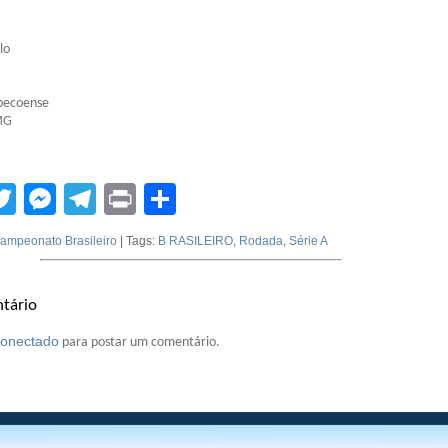
lo
apecoense
-MG
tsApp
acebook
Twitter
Messenger
Telegram
Print
Compartilhar
ampeonato Brasileiro
| Tags:
B RASILEIRO
,
Rodada
,
Série A
tário
conectado
para postar um comentário.