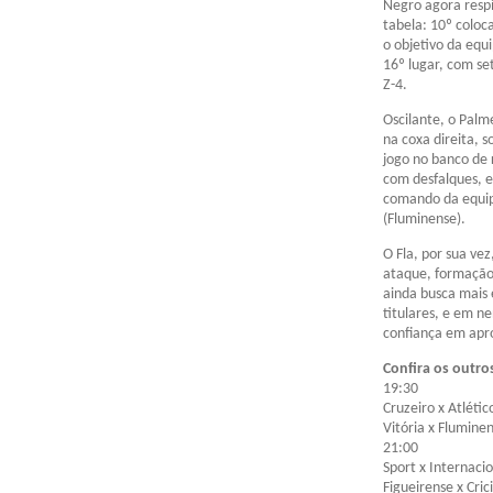
Negro agora respi
tabela: 10º colo
o objetivo da equ
16º lugar, com se
Z-4.
Oscilante, o Palm
na coxa direita, s
jogo no banco de
com desfalques, e
comando da equip
(Fluminense).
O Fla, por sua ve
ataque, formação 
ainda busca mais 
titulares, e em n
confiança em apro
Confira os outro
19:30
Cruzeiro x Atlétic
Vitória x Flumine
21:00
Sport x Internaci
Figueirense x Cri