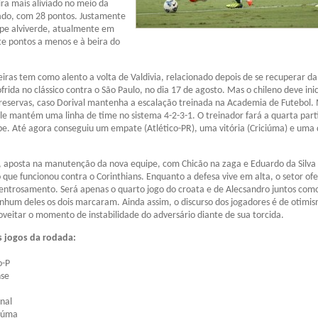
ra mais aliviado no meio da
cado, com 28 pontos. Justamente
ipe alviverde, atualmente em
te pontos a menos e à beira do
eiras tem como alento a volta de Valdivia, relacionado depois de se recuperar da
ofrida no clássico contra o São Paulo, no dia 17 de agosto. Mas o chileno deve inic
 reservas, caso Dorival mantenha a escalação treinada na Academia de Futebol
le mantém uma linha de time no sistema 4-2-3-1. O treinador fará a quarta part
e. Até agora conseguiu um empate (Atlético-PR), uma vitória (Criciúma) e uma 
z, aposta na manutenção da nova equipe, com Chicão na zaga e Eduardo da Silva
que funcionou contra o Corinthians. Enquanto a defesa vive em alta, o setor ofe
entrosamento. Será apenas o quarto jogo do croata e de Alecsandro juntos com
enhum deles os dois marcaram. Ainda assim, o discurso dos jogadores é de otimi
veitar o momento de instabilidade do adversário diante de sua torcida.
s jogos da rodada:
o-P
nse
onal
ciúma