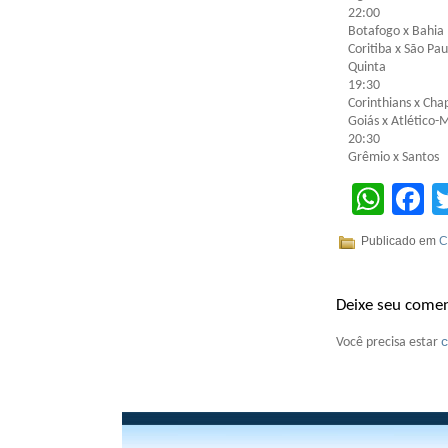
22:00
Botafogo x Bahia
Coritiba x São Pau
Quinta
19:30
Corinthians x Ch
Goiás x Atlético
20:30
Grêmio x Santos
Wha
F
Publicado em
C
Deixe seu comen
Você precisa estar