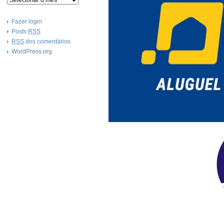
Fazer login
Posts
RSS
RSS
dos comentários
WordPress.org