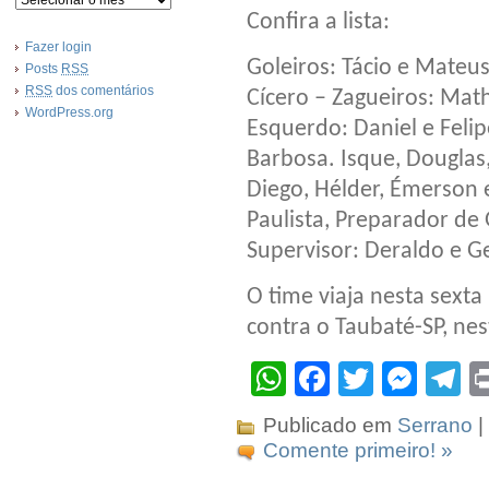
Confira a lista:
Fazer login
Goleiros: Tácio e Mateus 
Posts
RSS
RSS
dos comentários
Cícero – Zagueiros: Math
WordPress.org
Esquerdo: Daniel e Feli
Barbosa. Isque, Douglas,
Diego, Hélder, Émerson 
Paulista, Preparador de 
Supervisor: Deraldo e G
O time viaja nesta sexta 
contra o Taubaté-SP, nes
WhatsApp
Facebook
Twitter
Mes
T
Publicado em
Serrano
|
Comente primeiro! »