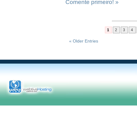
Comente primeiro! »
1
2
3
4
« Older Entries