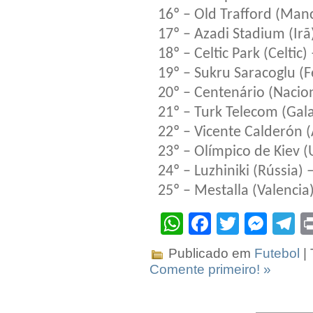
16º – Old Trafford (Man
17º – Azadi Stadium (Irã
18º – Celtic Park (Celtic
19º – Sukru Saracoglu (
20º – Centenário (Nacio
21º – Turk Telecom (Gal
22º – Vicente Calderón (
23º – Olímpico de Kiev (
24º – Luzhiniki (Rússia)
25º – Mestalla (Valencia
WhatsApp
Facebook
Twitter
Mes
T
Publicado em
Futebol
|
Comente primeiro! »