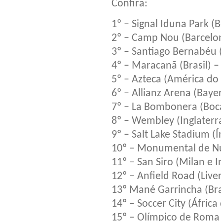
Confira:
1º – Signal Iduna Park 
2º – Camp Nou (Barcelo
3º – Santiago Bernabéu 
4º – Maracanã (Brasil) 
5º – Azteca (América do
6º – Allianz Arena (Bay
7º – La Bombonera (Boca
8º – Wembley (Inglaterr
9º – Salt Lake Stadium (
10º – Monumental de Núñ
11º – San Siro (Milan e 
12º – Anfield Road (Live
13º Mané Garrincha (Bra
14º – Soccer City (África
15º – Olímpico de Roma 