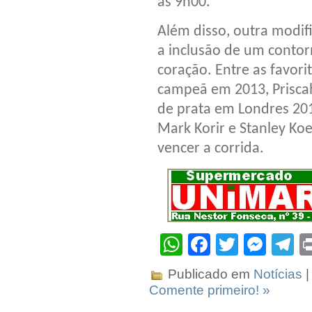
às 9h00.
Além disso, outra modif
a inclusão de um contor
coração. Entre as favori
campeã em 2013, Prisca
de prata em Londres 201
Mark Korir e Stanley Ko
vencer a corrida.
WhatsApp
Facebook
Twitter
Mes
T
Publicado em
Notícias
|
Comente primeiro! »