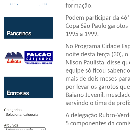
« nov
jan »
formação.
Podem participar da 46ª
Copa São Paulo garotos 
1995 a 1999.
No Programa Cidade Esp
noite desta terça (30), o
Nílson Paulista, disse q
equipe só ficou sabendo
mais de dois meses para
por levar os garotos q
Baiano Juvenil, mescla
servindo o time de profi
Categorias
A delegação Rubro-Verd
5 componentes da comis
Arquivos