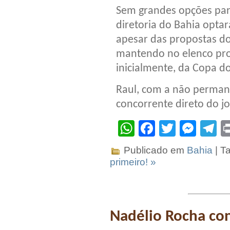
Sem grandes opções par
diretoria do Bahia opta
apesar das propostas do
mantendo no elenco profi
inicialmente, da Copa d
Raul, com a não perman
concorrente direto do jo
WhatsApp
Facebook
Twitter
Mes
T
Publicado em
Bahia
| T
primeiro! »
Nadélio Rocha co