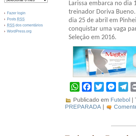
Larissa embarca no dia 1
treinador Doriva Bueno.
Fazer login
Posts
RSS
dia 25 de abril em Pinhei
RSS
dos comentários
conquistar uma vaga par
WordPress.org
Seleção em 2016.
WhatsApp
Facebook
Twitter
Mes
T
Publicado em
Futebol
|
PREPARADA
|
Comente