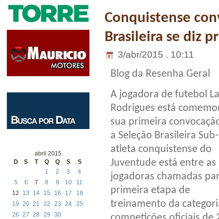
Conquistense con
Brasileira se diz 
3/abr/2015 . 10:11
Blog da Resenha Geral
A jogadora de futebol La
Rodrigues está comemo
sua primeira convocaçã
a Seleção Brasileira Sub
atleta conquistense do
abril 2015
Juventude está entre as
D
S
T
Q
Q
S
S
1
2
3
4
jogadoras chamadas par
5
6
7
8
9
10
11
primeira etapa de
12
13
14
15
16
17
18
treinamento da categori
19
20
21
22
23
24
25
26
27
28
29
30
competições oficiais de