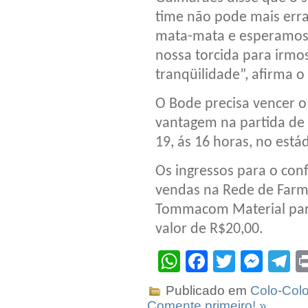
time não pode mais erra
mata-mata e esperamos 
nossa torcida para irmo
tranqüilidade”, afirma o
O Bode precisa vencer o 
vantagem na partida de 
19, ás 16 horas, no está
Os ingressos para o con
vendas na Rede de Farmá
Tommacom Material para
valor de R$20,00.
WhatsApp
Facebook
Twitter
Mes
T
Publicado em
Colo-Col
Comente primeiro! »