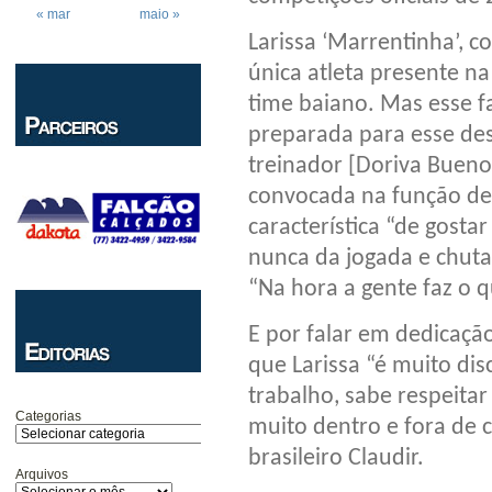
« mar
maio »
Larissa ‘Marrentinha’, 
única atleta presente n
time baiano. Mas esse f
preparada para esse des
treinador [Doriva Bueno]
convocada na função de 
característica “de gostar
nunca da jogada e chuta
“Na hora a gente faz o q
E por falar em dedicação
que Larissa “é muito dis
trabalho, sabe respeita
Categorias
muito dentro e fora de 
brasileiro Claudir.
Arquivos