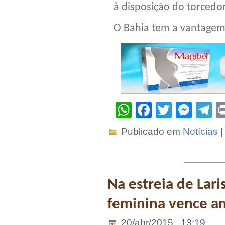
à disposição do torcedor
O Bahia tem a vantagem 
WhatsApp
Facebook
Twitter
Mes
T
Publicado em
Notícias
Na estreia de Lari
feminina vence a
20/abr/2015 . 13:19