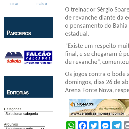
« mar
maio »
O treinador Sérgio Soare
de revanche diante da eq
o pensamento do Bahia e
estadual.
“Existe um respeito mui
final, e se chegaram é 
de revanche”, comentou
Os jogos contra o bode 
domingos, dias 26 de ab
Arena Fonte Nova, resp
Categorias
WhatsApp
Facebook
Twitter
Mes
T
Arquivos