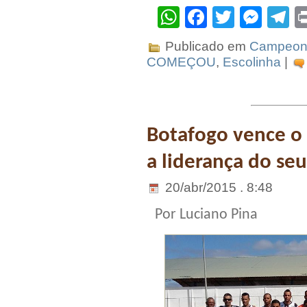
WhatsApp
Facebook
Twitter
Mes
T
Publicado em
Campeona
COMEÇOU
,
Escolinha
|
Botafogo vence o
a liderança do se
20/abr/2015 . 8:48
Por Luciano Pina