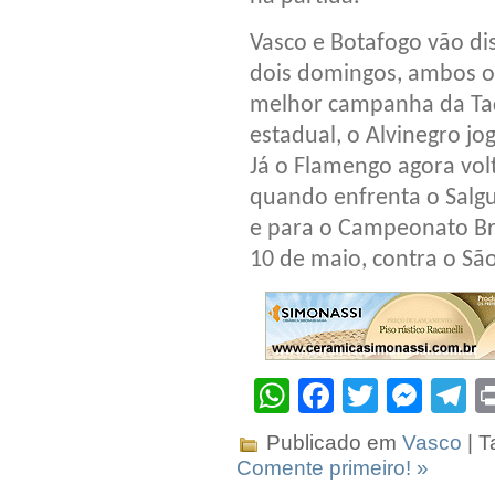
Vasco e Botafogo vão di
dois domingos, ambos os
melhor campanha da Taç
estadual, o Alvinegro j
Já o Flamengo agora volt
quando enfrenta o Salg
e para o Campeonato Bra
10 de maio, contra o S
WhatsApp
Facebook
Twitter
Mes
T
Publicado em
Vasco
| T
Comente primeiro! »