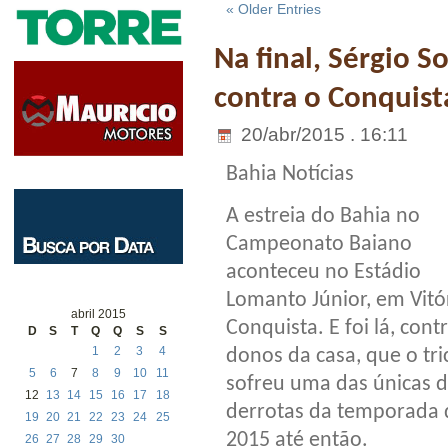
« Older Entries
Na final, Sérgio 
contra o Conquist
20/abr/2015 . 16:11
Bahia Notícias
A estreia do Bahia no
Campeonato Baiano
aconteceu no Estádio
Lomanto Júnior, em Vitó
abril 2015
Conquista. E foi lá, cont
D
S
T
Q
Q
S
S
1
2
3
4
donos da casa, que o tri
5
6
7
8
9
10
11
sofreu uma das únicas 
12
13
14
15
16
17
18
derrotas da temporada 
19
20
21
22
23
24
25
2015 até então.
26
27
28
29
30