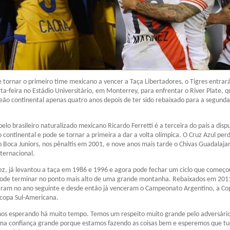
 tornar o primeiro time mexicano a vencer a Taça Libertadores, o Tigres entrar
a-feira no Estádio Universitário, em Monterrey, para enfrentar o River Plate, 
eão continental apenas quatro anos depois de ter sido rebaixado para a segunda
pelo brasileiro naturalizado mexicano Ricardo Ferretti é a terceira do país a disp
o continental e pode se tornar a primeira a dar a volta olímpica. O Cruz Azul per
o Boca Juniors, nos pênaltis em 2001, e nove anos mais tarde o Chivas Guadalajar
ternacional.
vez, já levantou a taça em 1986 e 1996 e agora pode fechar um ciclo que começo
pode terminar no ponto mais alto de uma grande montanha. Rebaixados em 2011
taram no ano seguinte e desde então já venceram o Campeonato Argentino, a Cop
copa Sul-Americana.
mos esperando há muito tempo. Temos um respeito muito grande pelo adversári
 confiança grande porque estamos fazendo as coisas bem e esperemos que tu