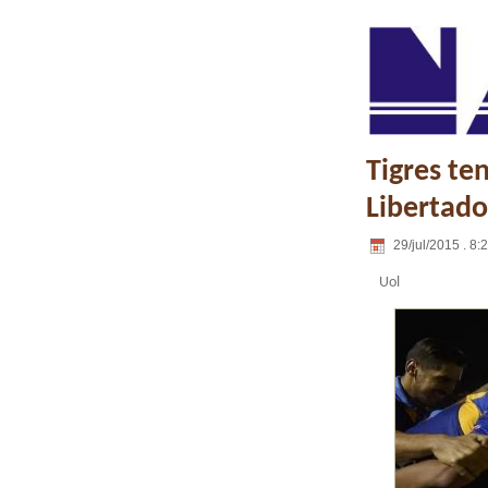
Tigres te
Libertador
29/jul/2015 . 8:
Uol