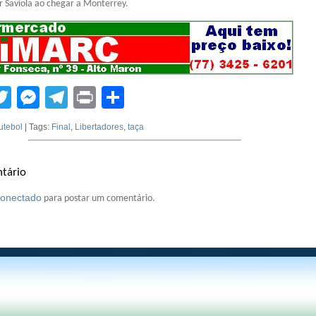
er Saviola ao chegar a Monterrey.
tsApp
acebook
Twitter
Messenger
Telegram
Print
Compartilhar
utebol
| Tags:
Final
,
Libertadores
,
taça
tário
conectado
para postar um comentário.