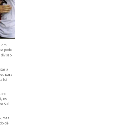
á em
que pode
 divisão
utar a
deu para
a foi
u no
, os
a Sul-
o, mas
do dê