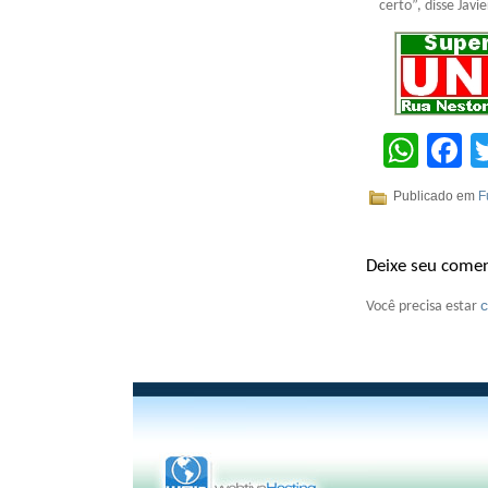
certo”, disse Javi
Wha
F
Publicado em
F
Deixe seu comen
Você precisa estar