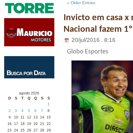
« Older Entries
Invicto em casa x 
Nacional fazem 1º 
20/jul/2016 . 8:16
Globo Esportes
agosto 2026
D
S
T
Q
Q
S
S
1
2
3
4
5
6
7
8
9
10
11
12
13
14
15
16
17
18
19
20
21
22
23
24
25
26
27
28
29