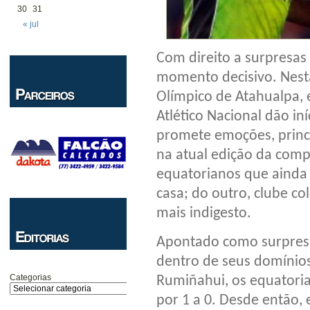
30
31
« jul
Com direito a surpresas
momento decisivo. Nesta 
Olímpico de Atahualpa, 
Atlético Nacional dão iní
promete emoções, princ
na atual edição da comp
equatorianos que ainda
casa; do outro, clube co
mais indigesto.
Apontado como surpresa 
dentro de seus domínios
Categorias
Rumiñahui, os equatori
por 1 a 0. Desde então, 