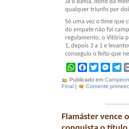
Já o Bahia, dono da me
qualquer triunfo por do
Só uma vez o time que 
do empate não foi camp
regulamento, o Vitória p
1, depois 3 a 1 e levant
conseguiu o feito que n
WhatsApp
Facebook
Twitter
Mes
T
Publicado em
Campeona
Final
|
Comente primeiro
Flamáster vence o
conquista o títu