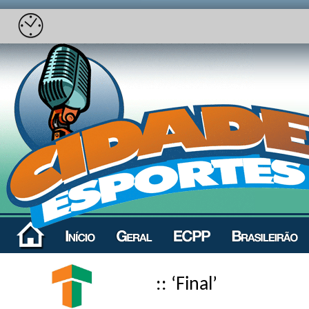
:: ‘Final’