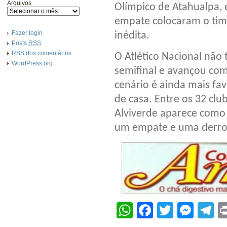
Arquivos
Olímpico de Atahualpa, 
empate colocaram o time
Fazer login
inédita.
Posts
RSS
RSS
dos comentários
O Atlético Nacional nã
WordPress.org
semifinal e avançou com 
cenário é ainda mais fa
de casa. Entre os 32 cl
Alviverde aparece como 
um empate e uma derro
WhatsApp
Facebook
Twitter
Mes
T