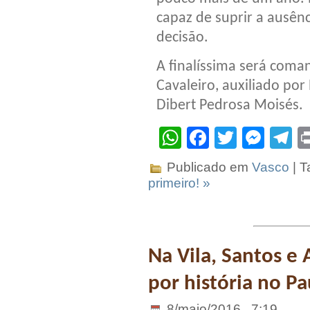
capaz de suprir a ausên
decisão.
A finalíssima será coma
Cavaleiro, auxiliado po
Dibert Pedrosa Moisés.
WhatsApp
Facebook
Twitter
Mes
T
Publicado em
Vasco
| T
primeiro! »
Na Vila, Santos e 
por história no Pa
8/maio/2016 . 7:19