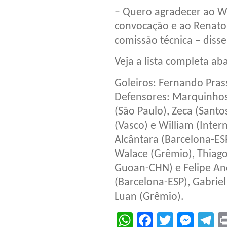
– Quero agradecer ao W
convocação e ao Renato 
comissão técnica – diss
Veja a lista completa aba
Goleiros: Fernando Prass
Defensores: Marquinhos 
(São Paulo), Zeca (Santo
(Vasco) e William (Inter
Alcântara (Barcelona-ES
Walace (Grêmio), Thiago
Guoan-CHN) e Felipe And
(Barcelona-ESP), Gabriel
Luan (Grêmio).
WhatsApp
Facebook
Twitter
Mes
T