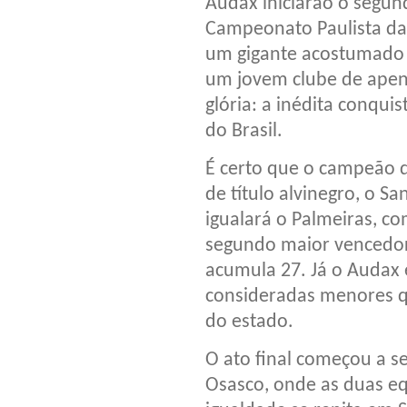
Audax iniciarão o segund
Campeonato Paulista da
um gigante acostumado a
um jovem clube de apen
glória: a inédita conqui
do Brasil.
É certo que o campeão d
de título alvinegro, o Sa
igualará o Palmeiras, co
segundo maior vencedor,
acumula 27. Já o Audax e
consideradas menores q
do estado.
O ato final começou a se
Osasco, onde as duas e