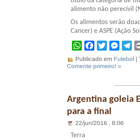
título da categoria de ti
alimento não perecívil (
Os alimentos serão doa
Cancer) e ASPE (Ação Sol
WhatsApp
Facebook
Twitter
Mes
T
Publicado em
Futebol
|
Comente primeiro! »
Argentina goleia
para a final
22/jun/2016 . 8:06
Terra