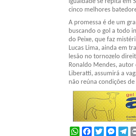
igualdade se repita em S
cinco melhores batedores
A promessa é de um gra
buscando o gol a todo in
do Peixe, que faz mistéri
Lucas Lima, ainda em t
lesão no tornozelo direi
Ronaldo Mendes, autor 
Liberatti, assumirá a va
não reúna condições de 
WhatsApp
Facebook
Twitter
Mes
T