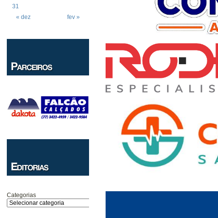
31
« dez
fev »
Categorias