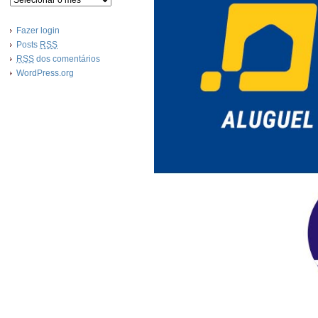
Fazer login
Posts
RSS
RSS
dos comentários
WordPress.org