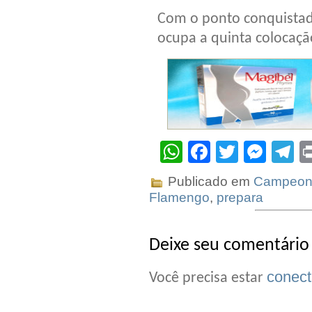
Com o ponto conquistado
ocupa a quinta colocaçã
WhatsApp
Facebook
Twitter
Mes
T
Publicado em
Campeona
Flamengo
,
prepara
Deixe seu comentário
conec
Você precisa estar