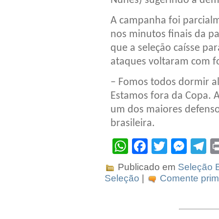
Nunes) sugerindo a dem
A campanha foi parcialm
nos minutos finais da pa
que a seleção caísse par
ataques voltaram com fo
– Fomos todos dormir al
Estamos fora da Copa. A
um dos maiores defenso
brasileira.
WhatsApp
Facebook
Twitter
Mes
T
Publicado em
Seleção B
Seleção
|
Comente prime