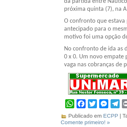
da partida entre Náutico
próxima quinta (7), na 
O confronto que estava 
antecipado para o mesm
motivo foi uma opção d
No confronto de ida as
0 x 0. Um novo empate p
vaga nas cobranças de p
WhatsApp
Facebook
Twitter
Mes
T
Publicado em
ECPP
| T
Comente primeiro! »