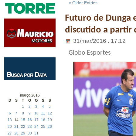
« Older Entries
Futuro de Dunga e
discutido a partir 
31/mar/2016 . 17:12
Globo Esportes
março 2016
D
S
T
Q
Q
S
S
1
2
3
4
5
6
7
8
9
10
11
12
13
14
15
16
17
18
19
20
21
22
23
24
25
26
27
28
29
30
31