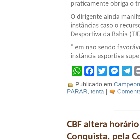
praticamente obriga o tri
O dirigente ainda manife
instâncias caso o recurs
Desportiva da Bahia (TJ
” em não sendo favoráve
instância esportiva super
WhatsApp
Facebook
Twitter
Mes
T
Publicado em
Campeona
PARAR
,
tenta
|
Comente
CBF altera horário
Conquista, pela C