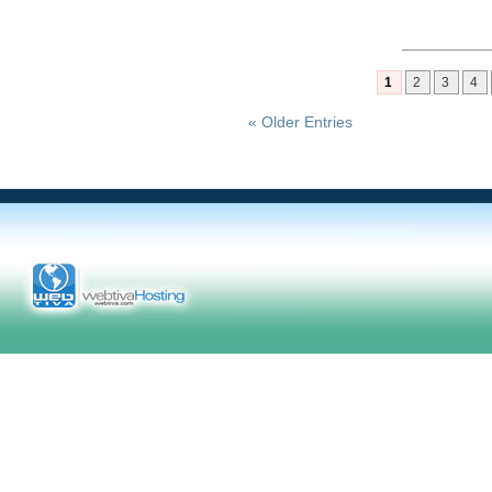
1
2
3
4
« Older Entries