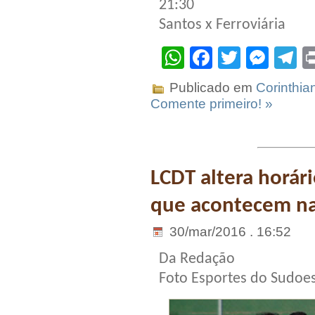
21:30
Santos x Ferroviária
WhatsApp
Facebook
Twitter
Mes
T
Publicado em
Corinthia
Comente primeiro! »
LCDT altera horár
que acontecem na
30/mar/2016 . 16:52
Da Redação
Foto Esportes do Sudoe