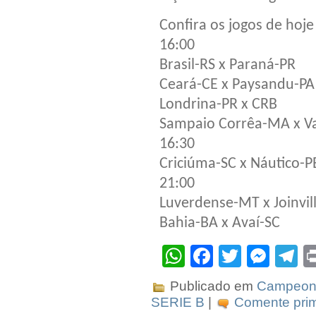
Confira os jogos de hoje
16:00
Brasil-RS x Paraná-PR
Ceará-CE x Paysandu-PA
Londrina-PR x CRB
Sampaio Corrêa-MA x V
16:30
Criciúma-SC x Náutico-P
21:00
Luverdense-MT x Joinvil
Bahia-BA x Avaí-SC
WhatsApp
Facebook
Twitter
Mes
T
Publicado em
Campeona
SERIE B
|
Comente prim