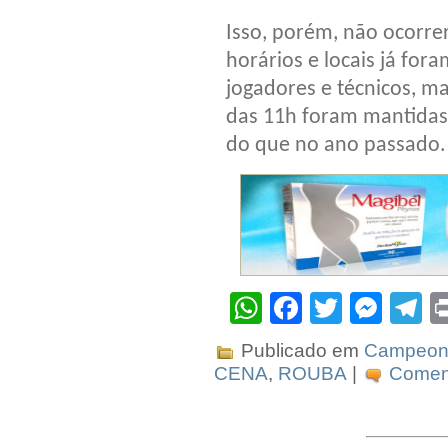
Isso, porém, não ocorrer
horários e locais já fora
jogadores e técnicos, ma
das 11h foram mantidas
do que no ano passado.
WhatsApp
Facebook
Twitter
Mes
T
Publicado em
Campeona
CENA
,
ROUBA
|
Coment