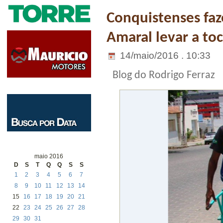
Conquistenses fa
Amaral levar a to
14/maio/2016 . 10:33
Blog do Rodrigo Ferraz
maio 2016
D
S
T
Q
Q
S
S
1
2
3
4
5
6
7
8
9
10
11
12
13
14
15
16
17
18
19
20
21
22
23
24
25
26
27
28
29
30
31