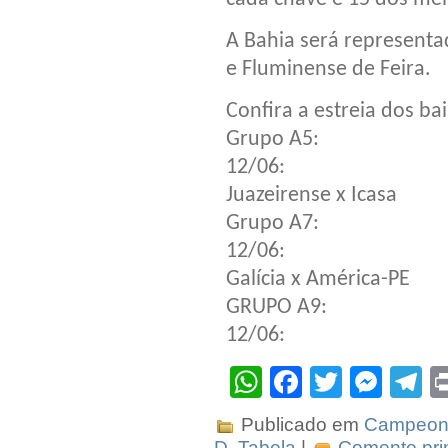
A Bahia será representad
e Fluminense de Feira.
Confira a estreia dos ba
Grupo A5:
12/06:
Juazeirense x Icasa
Grupo A7:
12/06:
Galícia x América-PE
GRUPO A9:
12/06:
WhatsApp
Facebook
Twitter
Mes
T
Publicado em
Campeona
D
,
Tabela
|
Comente prim