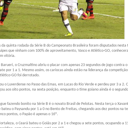
s da quinta rodada da Série B do Campeonato Brasileira foram disputados nesta 
equipes que vinham com 100% de aproveitamento, Vasco e Atlético-GO, conhecer
m vitória.
Barueri, o Cruzmaltino abriu o placar com apenas 23 segundos de jogo contra o
te por 1 a 1. Mesmo assim, os cariocas ainda estão na liderança da competiçã
Atlético-GO foi derrotado.
u o Luverdense no Passo das Emas, em Lucas do Rio Verde e perdeu por 3 a 2. 
egou aos oito pontos, na sexta posição, enquanto o time goiano ainda é o segund
gue fazendo bonito na Série B é o novato Brasil de Pelotas. Nesta terça o Xavan
 bateu o Paysandu por 1 a 0 no Bento de Freitas, chegando aos dez pontos na te
nco pontos, o Papão é apenas o 16º.
ortaleza, o Ceará bateu o Goiás por 2 a 1 e chegou a sete pontos, ocupando a 1