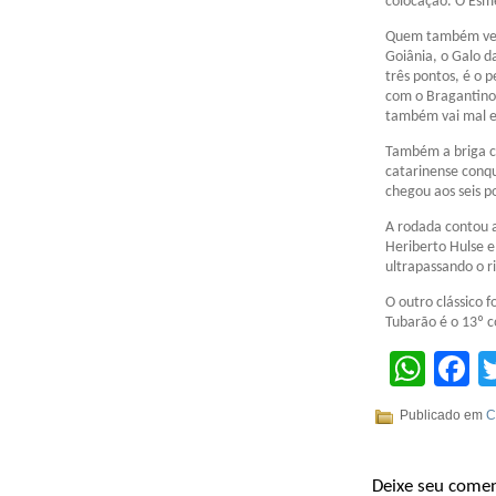
colocação. O Esme
Quem também venc
Goiânia, o Galo d
três pontos, é o 
com o Bragantino 
também vai mal e
Também a briga co
catarinense conqu
chegou aos seis p
A rodada contou a
Heriberto Hulse e
ultrapassando o r
O outro clássico 
Tubarão é o 13º c
Wha
F
Publicado em
C
Deixe seu comen