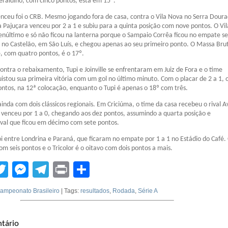
raldino, com cinco pontos, está em 15º.
eu foi o CRB. Mesmo jogando fora de casa, contra o Vila Nova no Serra Dour
a Pajuçara venceu por 2 a 1 e subiu para a quinta posição com nove pontos. O Vi
penúltimo e só não ficou na lanterna porque o Sampaio Corrêa ficou no empate s
no Castelão, em São Luís, e chegou apenas ao seu primeiro ponto. O Massa Bru
, com quatro pontos, é o 17º.
ntra o rebaixamento, Tupi e Joinville se enfrentaram em Juiz de Fora e o time
istou sua primeira vitória com um gol no último minuto. Com o placar de 2 a 1, 
ontos, na 12ª colocação, enquanto o Tupi é apenas o 18º com três.
inda com dois clássicos regionais. Em Criciúma, o time da casa recebeu o rival A
 venceu por 1 a 0, chegando aos dez pontos, assumindo a quarta posição e
ival que ficou em décimo com sete pontos.
foi entre Londrina e Paraná, que ficaram no empate por 1 a 1 no Estádio do Café.
om seis pontos e o Tricolor é o oitavo com dois pontos a mais.
tsApp
acebook
Twitter
Messenger
Telegram
Print
Compartilhar
ampeonato Brasileiro
| Tags:
resultados
,
Rodada
,
Série A
tário