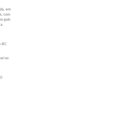
ada, em
la, com
em gols
ta
o JEC
vaí no
 O