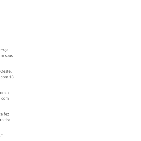
terça-
am seus
 Oeste,
o com 13
Com a
o com
te fez
rceira
1ª