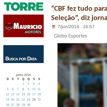
“CBF fez tudo par
Seleção”, diz jorna
7/jun/2016 . 16:57
Globo Esportes
junho 2016
D
S
T
Q
Q
S
S
1
2
3
4
5
6
7
8
9
10
11
12
13
14
15
16
17
18
19
20
21
22
23
24
25
26
27
28
29
30