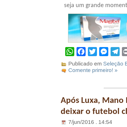
seja um grande momento
WhatsApp
Facebook
Twitter
Mes
T
Publicado em
Seleção B
Comente primeiro! »
Após Luxa, Mano M
deixar o futebol c
7/jun/2016 . 14:54