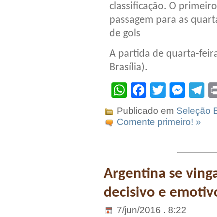
classificação. O primei
passagem para as quarta
de gols
A partida de quarta-feir
Brasília).
WhatsApp
Facebook
Twitter
Mes
T
Publicado em
Seleção B
Comente primeiro! »
Argentina se ving
decisivo e emotiv
7/jun/2016 . 8:22