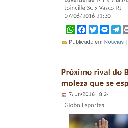
Luverdense-MT x Vila 
Joinville-SC x Vasco-RJ
07/06/2016 21:30
WhatsApp
Facebook
Twitter
Mes
T
Publicado em
Notícias
Próximo rival do B
moleza que se es
7/jun/2016 . 8:34
Globo Esportes