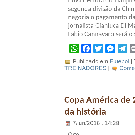
nova derrota do Tianjin 
segunda divisão da China
negocia o pagamento da
jornalista Gianluca Di Ma
Fabio Cannavaro será o s
WhatsApp
Facebook
Twitter
Mes
T
Publicado em
Futebol
|
TREINADORES
|
Comen
Copa América de 
da história
7/jun/2016 . 14:38