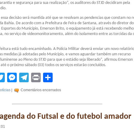
arantia e segurança para sua realização”, os auditores do STJD decidiram pela
dio.
e essa decisão será mantida até que se resolvam as pendencias que constam no r
r da Bahia. De acordo com a Prefeitura de Feira de Santana, através do diretor do
Esportes do Município, Emerson Brito, o equipamento já está recebendo melho
a, no serviço de videomonitoramento, além do isolamento entre as torcidas da 
feitura está tudo encaminhado. A Polícia Militar deverá enviar um novo relatóri
as medidas já adotadas pelo Município, e vamos aguardar também um recurso
Fluminense ao Pleno do STJD para que o estádio seja liberado”, afirmou Emerson 
 até o próximo sábado (03) todos os serviços estarão concluídos.
tsApp
acebook
Twitter
Messenger
Telegram
Print
Compartilhar
otícias
|
Comentários encerrados
 agenda do Futsal e do futebol amador
5:01