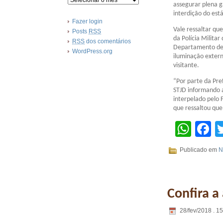
assegurar plena g
interdição do está
Fazer login
Vale ressaltar qu
Posts
RSS
da Polícia Milita
RSS
dos comentários
Departamento de 
WordPress.org
iluminação extern
visitante.
“Por parte da Pre
STJD informando 
interpelado pelo 
que ressaltou que
Wha
F
Publicado em
N
Confira a
28/fev/2018 . 1