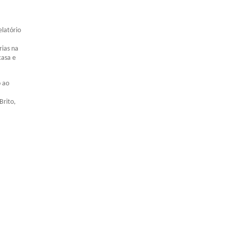
elatório
rias na
casa e
o ao
Brito,