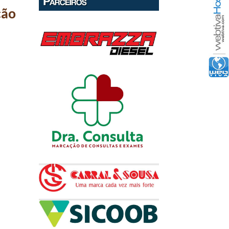
ção
a