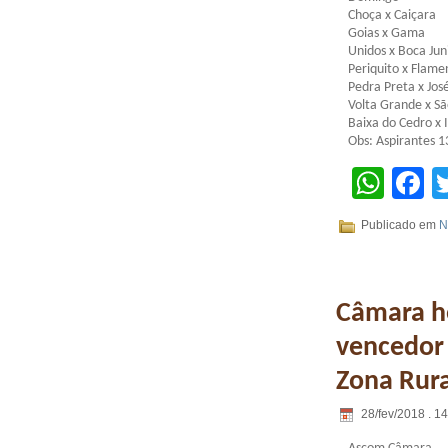
Choça x Caiçara
Goias x Gama
Unidos x Boca Jun
Periquito x Flam
Pedra Preta x Jos
Volta Grande x Sã
Baixa do Cedro x 
Obs: Aspirantes 1
Wha
F
Publicado em
N
Câmara h
vencedor
Zona Rura
28/fev/2018 . 1