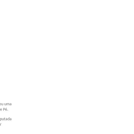
deu uma
e Pé.
sputada
r