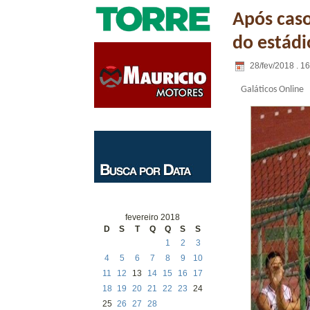
Após caso
do estádi
28/fev/2018 . 1
Galáticos Online
fevereiro 2018
D
S
T
Q
Q
S
S
1
2
3
4
5
6
7
8
9
10
11
12
13
14
15
16
17
18
19
20
21
22
23
24
25
26
27
28