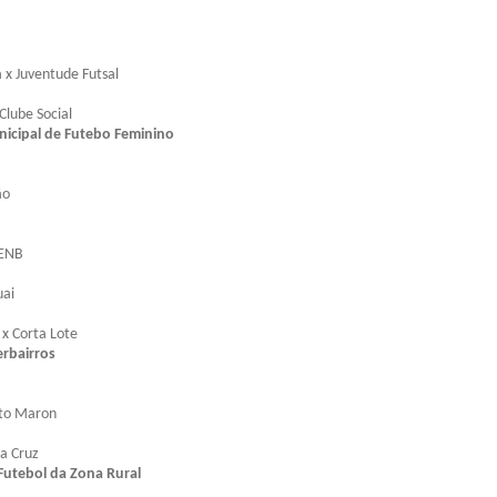
 x Juventude Futsal
Clube Social
cipal de Futebo Feminino
ão
IENB
uai
x Corta Lote
rbairros
lto Maron
a Cruz
utebol da Zona Rural