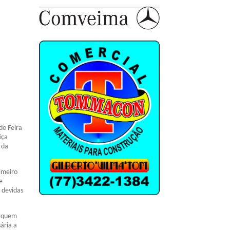
de Feira
iça
 da
imeiro
e
 devidas
a quem
ária a