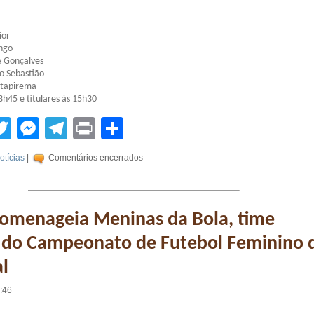
ior
engo
é Gonçalves
o Sebastião
Itapirema
3h45 e titulares às 15h30
tsApp
acebook
Twitter
Messenger
Telegram
Print
Compartilhar
otícias
|
Comentários encerrados
omenageia Meninas da Bola, time
 do Campeonato de Futebol Feminino 
l
4:46