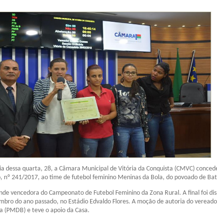
ia dessa quarta, 28, a Câmara Municipal de Vitória da Conquista (CMVC) conce
 nº 241/2017, ao time de futebol feminino Meninas da Bola, do povoado de Bat
ande vencedora do Campeonato de Futebol Feminino da Zona Rural. A final foi di
mbro do ano passado, no Estádio Edvaldo Flores. A moção de autoria do vereado
a (PMDB) e teve o apoio da Casa.