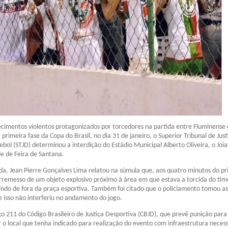
cimentos violentos protagonizados por torcedores na partida entre Fluminense 
 primeira fase da Copa do Brasil, no dia 31 de janeiro, o Superior Tribunal de Just
ebol (STJD) determinou a interdição do Estádio Municipal Alberto Oliveira, o Joia
de de Feira de Santana.
ida, Jean Pierre Gonçalves Lima relatou na súmula que, aos quatro minutos do pr
rremesso de um objeto explosivo próximo à área em que estava a torcida do tim
do de fora da praça esportiva. Também foi citado que o policiamento tomou as
e isso não interferiu no andamento do jogo.
o 211 do Código Brasileiro de Justiça Desportiva (CBJD), que prevê punição par
 o local que tenha indicado para realização do evento com infraestrutura necess