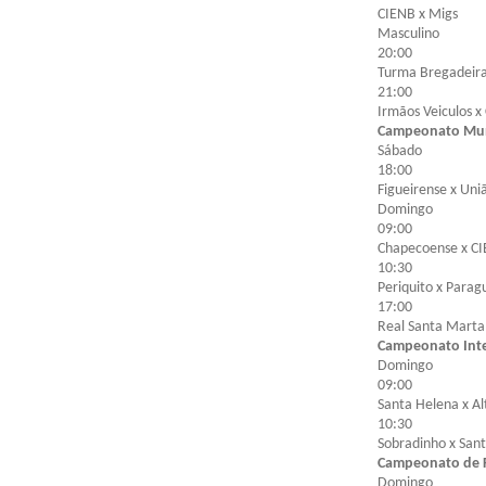
CIENB x Migs
Masculino
20:00
Turma Bregadeira
21:00
Irmãos Veiculos x 
Campeonato Muni
Sábado
18:00
Figueirense x Uni
Domingo
09:00
Chapecoense x C
10:30
Periquito x Parag
17:00
Real Santa Marta 
Campeonato Inte
Domingo
09:00
Santa Helena x A
10:30
Sobradinho x Sant
Campeonato de F
Domingo