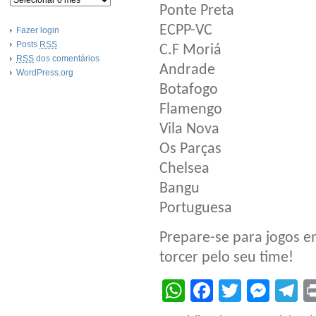
Ponte Preta
ECPP-VC
Fazer login
Posts
RSS
C.F Moriá
RSS
dos comentários
Andrade
WordPress.org
Botafogo
Flamengo
Vila Nova
Os Parças
Chelsea
Bangu
Portuguesa
Prepare-se para jogos e
torcer pelo seu time!
WhatsApp
Facebook
Twitter
Mes
T