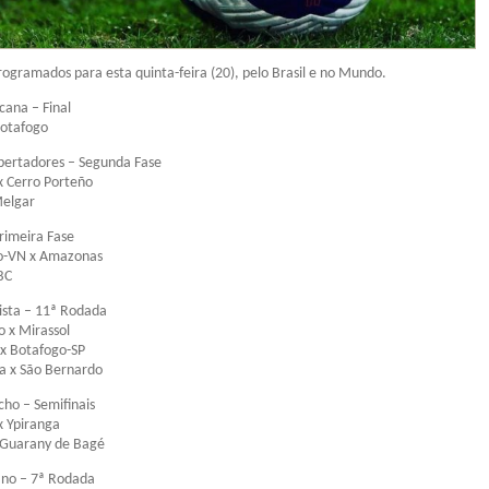
programados para esta quinta-feira (20), pelo Brasil e no Mundo.
cana – Final
Botafogo
bertadores – Segunda Fase
 Cerro Porteño
Melgar
Primeira Fase
co-VN x Amazonas
BC
sta – 11ª Rodada
 x Mirassol
 x Botafogo-SP
a x São Bernardo
o – Semifinais
 Ypiranga
x Guarany de Bagé
no – 7ª Rodada