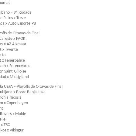
nhumas
ibano – 9ª Rodada
e Patos x Treze
nca x Auto Esporte-PB
offs de Oitavas de Final
careste x PAOK
ay x AZ Alkmaar
t x Twente
rto
t x Fenerbahçe
lzen x Ferencvaros
n Saint-Gilloise
dad x Midtjylland
da UEFA – Playoffs de Oitavas de Final
jubljana x Borac Banja Luka
monia Nicosia
im x Copenhagen
nt
Rovers x Molde
elje
 x TSC
kos x Víkingur