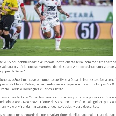
e 2025 deu continuidade à 4ª rodada, nesta quarta-feira, com mais três partida
e vai para o Vitória, que se mantém líder do Grupo A ao conquistar uma grande 
quipes da Série A.
torcida, o Sport manteve o momento positivo na Copa do Nordeste e fez a terce
jogos. Na Ilha do Retiro, os pernambucanos atropelaram o Moto Club por 5 a 0: 
, Pablo, Fabricio Domínguez e Carlos Alberto.
omo mandante, o CRB enfim desencantou e conquistou sua primeira vitória no
do ainda ao G-4 da chave. Diante do Sousa, no Rei Pelé, o Galo goleou por 4 a 
athan Melo e Miranda marcaram, enquanto Uesles Moura descontou.
, no duelo mais aguardado, por envolver times da elite nacional, o Leão da Bar