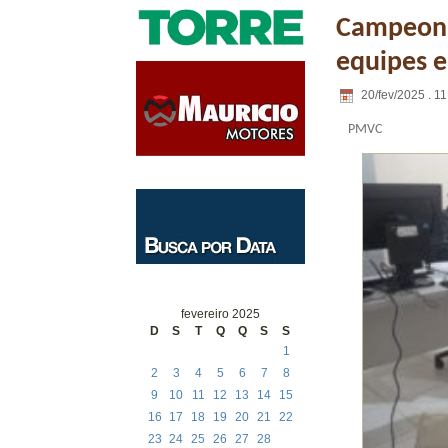
Campeonat
equipes e
20/fev/2025 . 11
PMVC
fevereiro 2025
D
S
T
Q
Q
S
S
1
2
3
4
5
6
7
8
9
10
11
12
13
14
15
16
17
18
19
20
21
22
23
24
25
26
27
28