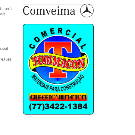
ta será
seis
cipal
o
tregues