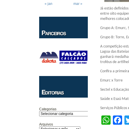
« jan
mar »
Já estão definido
entre oito equipe
melhores colocado
Grupo A: Emurc, S
Grupo B: Torre, 
A competição est
Lagoa das Bateia
ganhará medalhas 
troféus de artilhe
Confira a primeir
Emurc x Torre
Sectel x Educação
Saúde x Esaú Mat
Serviços Públicos
Categorias
Wha
F
Arquivos