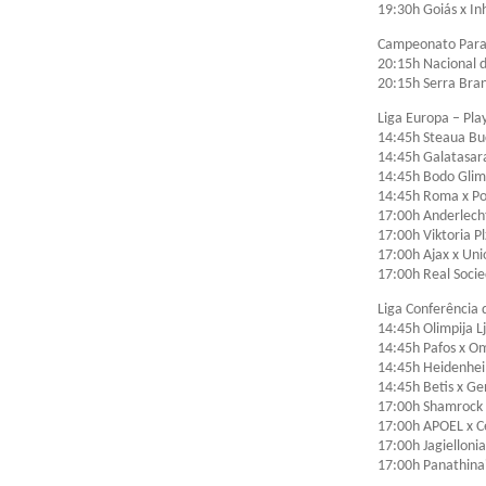
19:30h Goiás x I
Campeonato Para
20:15h Nacional d
20:15h Serra Bra
Liga Europa – Play
14:45h Steaua Bu
14:45h Galatasar
14:45h Bodo Glim
14:45h Roma x Po
17:00h Anderlech
17:00h Viktoria P
17:00h Ajax x Unio
17:00h Real Socie
Liga Conferência 
14:45h Olimpija L
14:45h Pafos x O
14:45h Heidenhe
14:45h Betis x Ge
17:00h Shamrock 
17:00h APOEL x C
17:00h Jagiellonia
17:00h Panathinai