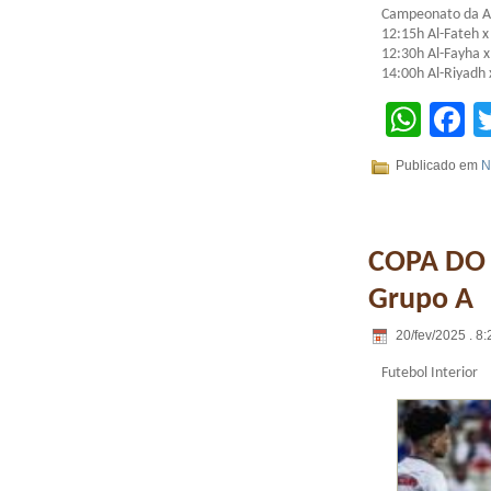
Campeonato da Ar
12:15h Al-Fateh x
12:30h Al-Fayha x
14:00h Al-Riyadh 
Wha
F
Publicado em
N
COPA DO N
Grupo A
20/fev/2025 . 8:
Futebol Interior