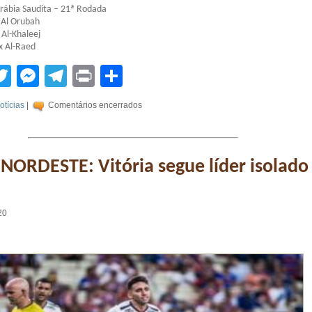
ábia Saudita – 21ª Rodada
 Al Orubah
 Al-Khaleej
x Al-Raed
tsApp
acebook
Twitter
Messenger
Telegram
Print
Compartilhar
otícias
|
Comentários encerrados
ORDESTE: Vitória segue líder isolado
20