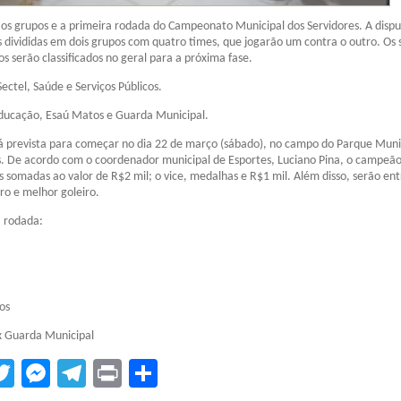
s os grupos e a primeira rodada do Campeonato Municipal dos Servidores. A dispu
s divididas em dois grupos com quatro times, que jogarão um contra o outro. Os 
s serão classificados no geral para a próxima fase.
ectel, Saúde e Serviços Públicos.
Educação, Esaú Matos e Guarda Municipal.
á prevista para começar no dia 22 de março (sábado), no campo do Parque Muni
s. De acordo com o coordenador municipal de Esportes, Luciano Pina, o campeã
somadas ao valor de R$2 mil; o vice, medalhas e R$1 mil. Além disso, serão en
iro e melhor goleiro.
a rodada:
os
 x Guarda Municipal
tsApp
acebook
Twitter
Messenger
Telegram
Print
Compartilhar