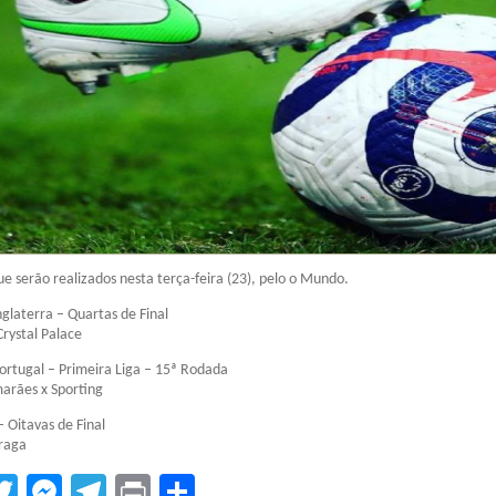
ue serão realizados nesta terça-feira (23), pelo o Mundo.
nglaterra – Quartas de Final
Crystal Palace
rtugal – Primeira Liga – 15ª Rodada
arães x Sporting
– Oitavas de Final
Braga
tsApp
acebook
Twitter
Messenger
Telegram
Print
Compartilhar