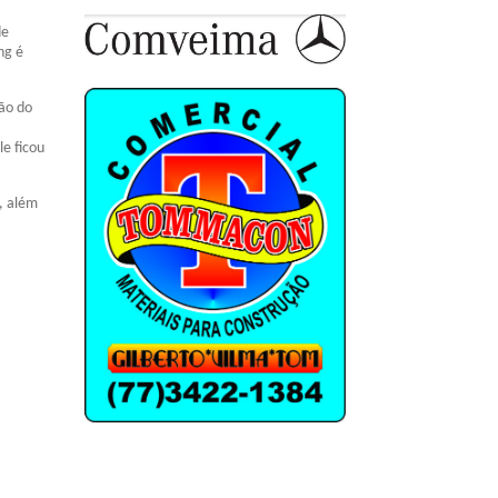
de
ng é
ção do
e ficou
, além