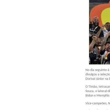
No dia seguinte à
divulgou a seleçã
Dorival Júnior na 
O Timão, tetracam
Souza, o lateral-
Bidon e Memphis f
Vice-campeões, N