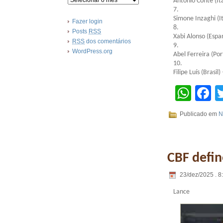
Antônio Conte (Itá
7.
Simone Inzaghi (It
Fazer login
8.
Posts
RSS
Xabi Alonso (Espa
RSS
dos comentários
9.
WordPress.org
Abel Ferreira (Por
10.
Filipe Luís (Brasi
Wha
F
Publicado em
N
CBF defin
23/dez/2025 . 8
Lance