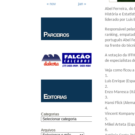
« nov
jan »
Abel Ferreira, do 
História e Estatí
liderado por Luis
Responsável pelas 
ranking, empatado
português Abel Fe
na frente do técn
A votação da IFFH
de especialistas d
Veja como ficou a 
1.
Luis Enrique (Esp
2.
Enzo Maresca (Itá
3.
Hansi Flick (Alem
4.
Vincent Kompany 
Categorias
5.
Mikel Arteta (Esp
6.
Arquivos