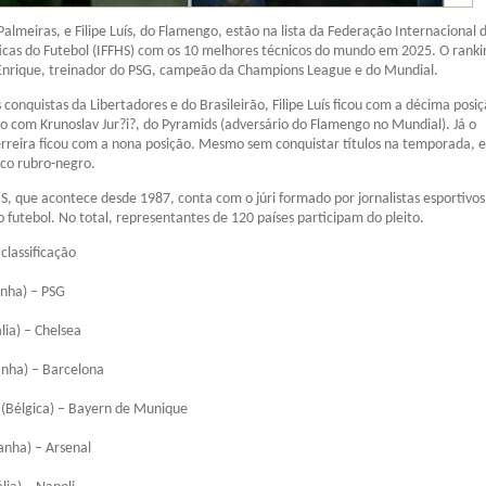
Palmeiras, e Filipe Luís, do Flamengo, estão na lista da Federação Internacional 
sticas do Futebol (IFFHS) com os 10 melhores técnicos do mundo em 2025. O ranki
 Enrique, treinador do PSG, campeão da Champions League e do Mundial.
conquistas da Libertadores e do Brasileirão, Filipe Luís ficou com a décima posi
 com Krunoslav Jur?i?, do Pyramids (adversário do Flamengo no Mundial). Já o
rreira ficou com a nona posição. Mesmo sem conquistar títulos na temporada, el
ico rubro-negro.
S, que acontece desde 1987, conta com o júri formado por jornalistas esportivos
o futebol. No total, representantes de 120 países participam do pleito.
classificação
anha) – PSG
lia) – Chelsea
anha) – Barcelona
(Bélgica) – Bayern de Munique
anha) – Arsenal