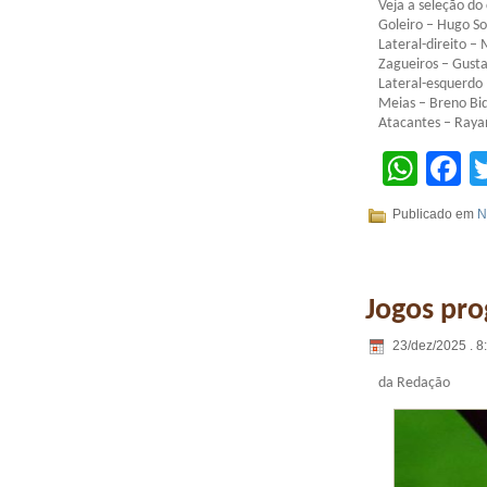
Veja a seleção do
Goleiro – Hugo S
Lateral-direito –
Zagueiros – Gust
Lateral-esquerdo 
Meias – Breno Bi
Atacantes – Rayan
Wha
F
Publicado em
N
Jogos pro
23/dez/2025 . 8
da Redação