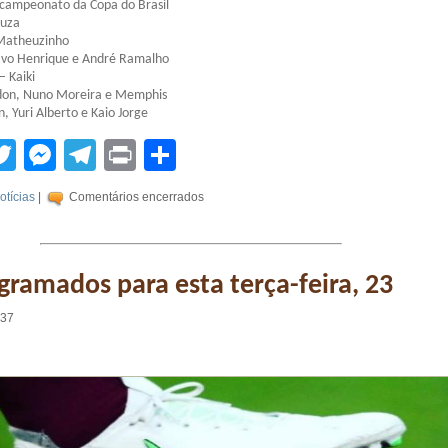
 campeonato da Copa do Brasil
ouza
 Matheuzinho
avo Henrique e André Ramalho
– Kaiki
don, Nuno Moreira e Memphis
, Yuri Alberto e Kaio Jorge
tsApp
acebook
Twitter
Messenger
Telegram
Print
Compartilhar
otícias
|
Comentários encerrados
gramados para esta terça-feira, 23
:37