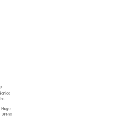
BF
écnico
iro.
o Hugo
, Breno