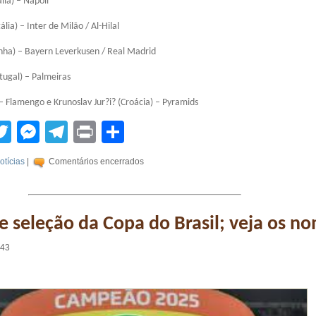
lia) – Napoli
ália) – Inter de Milão / Al-Hilal
nha) – Bayern Leverkusen / Real Madrid
tugal) – Palmeiras
l) – Flamengo e Krunoslav Jur?i? (Croácia) – Pyramids
tsApp
acebook
Twitter
Messenger
Telegram
Print
Compartilhar
otícias
|
Comentários encerrados
e seleção da Copa do Brasil; veja os n
:43