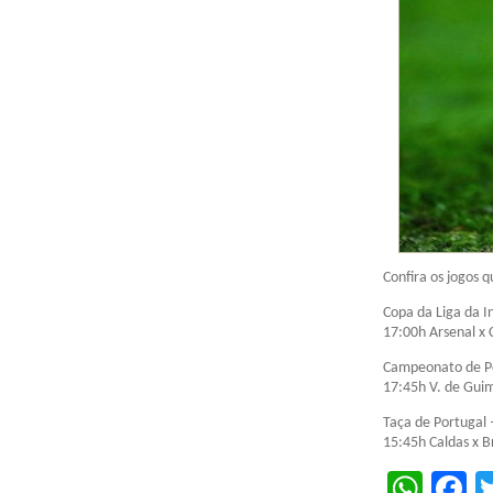
Confira os jogos q
Copa da Liga da I
17:00h Arsenal x 
Campeonato de Po
17:45h V. de Guim
Taça de Portugal 
15:45h Caldas x 
Wha
F