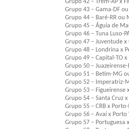
Grupo 42 – Trem-AP x F
Grupo 43 – Gama-DF ou
Grupo 44 – Baré-RR ou 
Grupo 45 – Águia de Ma
Grupo 46 – Tuna Luso-PA
Grupo 47 – Juventude x
Grupo 48 – Londrina x 
Grupo 49 – Capital-TO 
Grupo 50 – Juazeirense-
Grupo 51 – Betim-MG ou
Grupo 52 – Imperatriz
Grupo 53 – Figueirense 
Grupo 54 – Santa Cruz x
Grupo 55 – CRB x Porto-
Grupo 56 – Avaí x Porto 
Grupo 57 – Portuguesa x