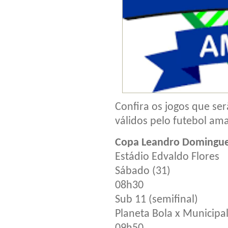
Confira os jogos que ser
válidos pelo futebol am
Copa Leandro Domingues
Estádio Edvaldo Flores
Sábado (31)
08h30
Sub 11 (semifinal)
Planeta Bola x Municipa