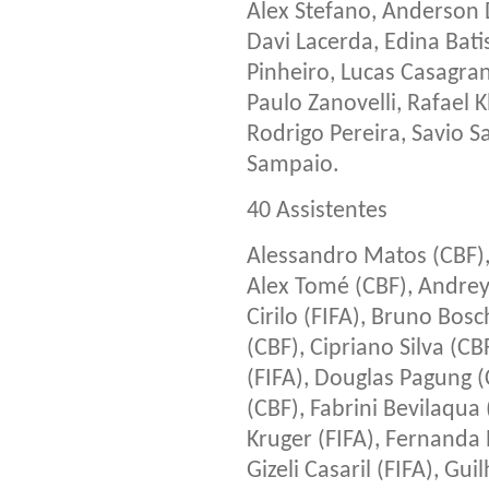
Alex Stefano, Anderson 
Davi Lacerda, Edina Bati
Pinheiro, Lucas Casagra
Paulo Zanovelli, Rafael 
Rodrigo Pereira, Savio 
Sampaio.
40 Assistentes
Alessandro Matos (CBF), 
Alex Tomé (CBF), Andrey 
Cirilo (FIFA), Bruno Bosch
(CBF), Cipriano Silva (C
(FIFA), Douglas Pagung 
(CBF), Fabrini Bevilaqua 
Kruger (FIFA), Fernanda 
Gizeli Casaril (FIFA), Gu