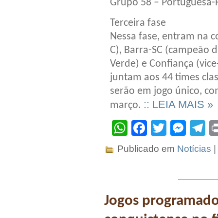
Grupo 58 – Portuguesa-
Terceira fase
Nessa fase, entram na c
C), Barra-SC (campeão 
Verde) e Confiança (vic
juntam aos 44 times clas
serão em jogo único, co
:: LEIA MAIS »
março.
WhatsApp
Facebook
Twitter
Mes
T
Publicado em
Notícias
Jogos programado