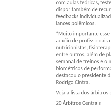
com aulas teóricas, tes
dispor também de recur
feedbacks individualiza
lances polêmicos.
“Muito importante esse 
auxílio de profissionais
nutricionistas, fisiotera
entre outros, além de pl
semanal de treinos e o
biométricos de perform
destacou o presidente d
Rodrigo Cintra.
Veja a lista dos árbitro
20 Árbitros Centrais