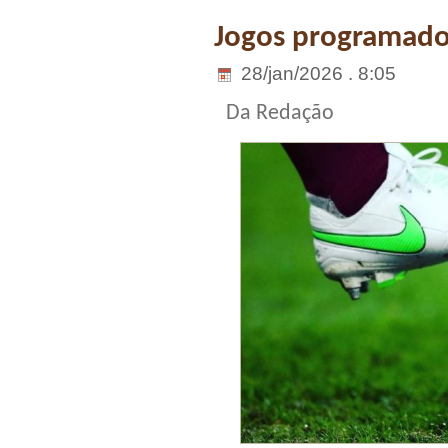
Jogos programados
28/jan/2026 . 8:05
Da Redação