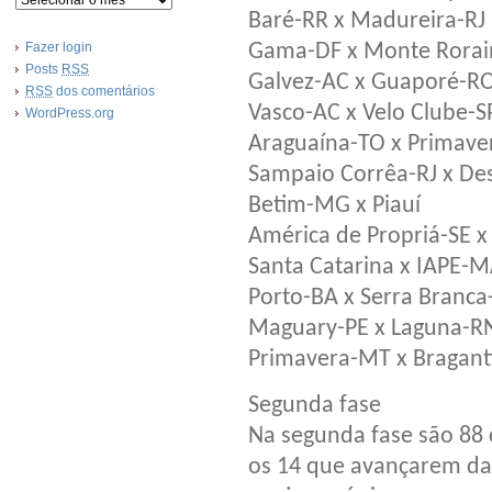
Baré-RR x Madureira-RJ
Fazer login
Gama-DF x Monte Rora
Posts
RSS
Galvez-AC x Guaporé-R
RSS
dos comentários
Vasco-AC x Velo Clube-S
WordPress.org
Araguaína-TO x Primave
Sampaio Corrêa-RJ x Des
Betim-MG x Piauí
América de Propriá-SE x 
Santa Catarina x IAPE-
Porto-BA x Serra Branca
Maguary-PE x Laguna-R
Primavera-MT x Bragant
Segunda fase
Na segunda fase são 88 c
os 14 que avançarem da 