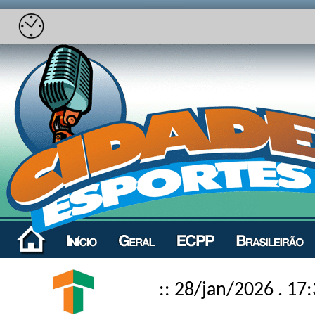
:: 28/jan/2026 . 17