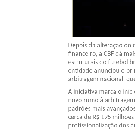
Depois da alteração do c
financeiro, a CBF dá m
estruturais do futebol br
entidade anunciou o pri
arbitragem nacional, qu
A iniciativa marca o in
novo rumo à arbitragem 
padrões mais avançados. 
cerca de R$ 195 milhões
profissionalização dos á