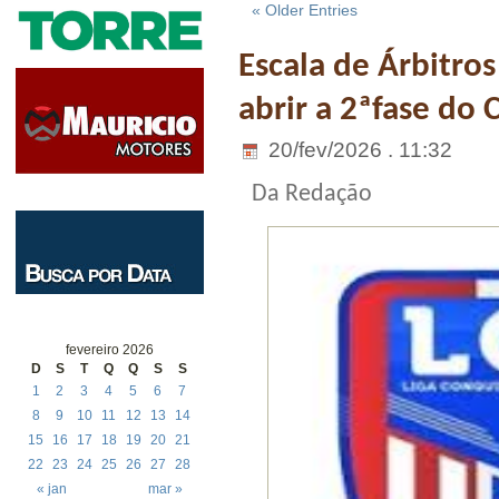
« Older Entries
Escala de Árbitro
abrir a 2ªfase do
20/fev/2026 . 11:32
Da Redação
fevereiro 2026
D
S
T
Q
Q
S
S
1
2
3
4
5
6
7
8
9
10
11
12
13
14
15
16
17
18
19
20
21
22
23
24
25
26
27
28
« jan
mar »