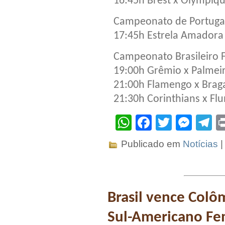
16:45h Brest x Olympiq
Campeonato de Portugal 
17:45h Estrela Amadora
Campeonato Brasileiro 
19:00h Grêmio x Palmei
21:00h Flamengo x Brag
21:30h Corinthians x Fl
WhatsApp
Facebook
Twitter
Mes
T
Publicado em
Notícias
Brasil vence Colôm
Sul-Americano Fe