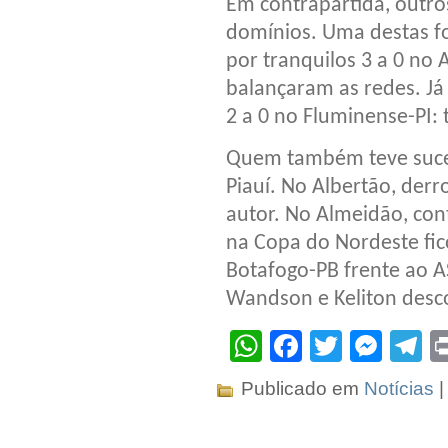
Em contrapartida, outro
domínios. Uma destas fo
por tranquilos 3 a 0 no 
balançaram as redes. Já 
2 a 0 no Fluminense-PI: 
Quem também teve sucess
Piauí. No Albertão, derr
autor. No Almeidão, co
na Copa do Nordeste fi
Botafogo-PB frente ao A
Wandson e Keliton desc
WhatsApp
Facebook
Twitter
Mes
T
Publicado em
Notícias