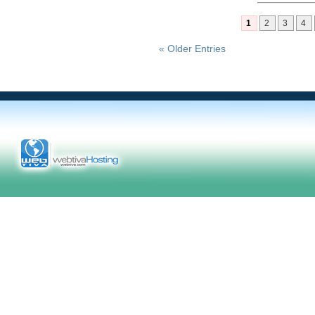
1
2
3
4
« Older Entries