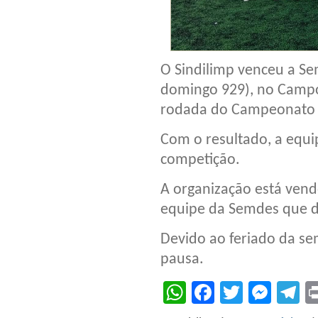
O Sindilimp venceu a Se
domingo 929), no Campo 
rodada do Campeonato M
Com o resultado, a equi
competição.
A organização está vend
equipe da Semdes que d
Devido ao feriado da s
pausa.
WhatsApp
Facebook
Twitter
Mes
T