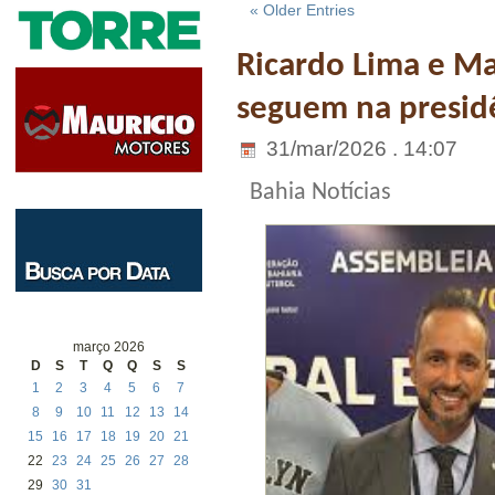
« Older Entries
Ricardo Lima e Ma
seguem na presidê
31/mar/2026 . 14:07
Bahia Notícias
março 2026
D
S
T
Q
Q
S
S
1
2
3
4
5
6
7
8
9
10
11
12
13
14
15
16
17
18
19
20
21
22
23
24
25
26
27
28
29
30
31