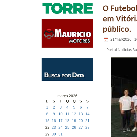
O Futebo
em Vitóri
público.
21/mar/2026 . 1
Portal Notícias B
março 2026
D
S
T
Q
Q
S
S
1
2
3
4
5
6
7
8
9
10
11
12
13
14
15
16
17
18
19
20
21
22
23
24
25
26
27
28
29
30
31