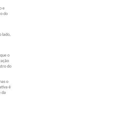
o e
to do
 lado,
 que o
zação
stro do
nas o
ativa é
e da