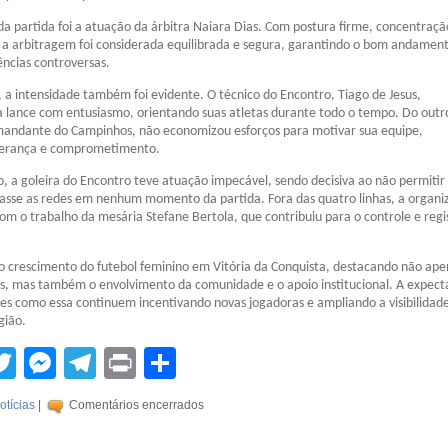
da partida foi a atuação da árbitra Naiara Dias. Com postura firme, concentraçã
, a arbitragem foi considerada equilibrada e segura, garantindo o bom andamen
ências controversas.
 a intensidade também foi evidente. O técnico do Encontro, Tiago de Jesus,
lance com entusiasmo, orientando suas atletas durante todo o tempo. Do outro
mandante do Campinhos, não economizou esforços para motivar sua equipe,
derança e comprometimento.
o, a goleira do Encontro teve atuação impecável, sendo decisiva ao não permitir
çasse as redes em nenhum momento da partida. Fora das quatro linhas, a organi
 o trabalho da mesária Stefane Bertola, que contribuiu para o controle e regi
o crescimento do futebol feminino em Vitória da Conquista, destacando não ape
as, mas também o envolvimento da comunidade e o apoio institucional. A expect
s como essa continuem incentivando novas jogadoras e ampliando a visibilidad
gião.
tsApp
acebook
Twitter
Messenger
Telegram
Print
Compartilhar
otícias
|
Comentários encerrados