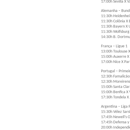
17:00h Sevilla X V
Alemanha – Bunde
11:30h Heidenhei
11:30h Colônia X
11:30h Bayern X U
11:30h Wolfsbur
14:30h B. Dortm
França – Ligue 1
13:00h Toulouse X
15:00h Auxerre X
17:00h Nice X Par
Portugal – Primei
12:30h Famalicão
12:30h Moreirens
15:00h Santa Clar
15:00h Benfica X
17:30h Tondela X
Argentina – Liga 
15:30h Vélez Sars
17:45h Newell’s 
17:45h Defensa y 
20:00h Independie