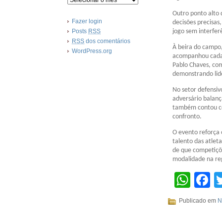
Outro ponto alto 
Fazer login
decisões precisas
Posts
RSS
jogo sem interfer
RSS
dos comentários
À beira do campo,
WordPress.org
acompanhou cada 
Pablo Chaves, co
demonstrando li
No setor defensiv
adversário balan
também contou com
confronto.
O evento reforça 
talento das atlet
de que competiçõe
modalidade na re
Wha
F
Publicado em
N