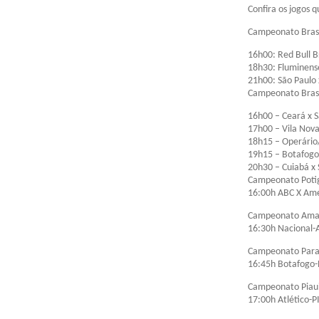
Confira os jogos 
Campeonato Brasil
16h00: Red Bull B
18h30: Fluminens
21h00: São Paulo 
Campeonato Brasil
16h00 – Ceará x 
17h00 – Vila Nova
18h15 – Operário
19h15 – Botafogo/
20h30 – Cuiabá x
Campeonato Poti
16:00h ABC X Am
Campeonato Ama
16:30h Nacional
Campeonato Para
16:45h Botafogo-
Campeonato Piau
17:00h Atlético-PI