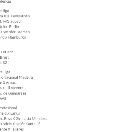
alencia
sliga
m X B. Leverkusen
 B. MGladbach
nion Berlin
g X Werder Bremen
und X Hamburgo
 Lorient
 Brest
is SG
ra Liga
 X Nacional Madeira
e X Arouca
a X Gil Vicente
 V. de Guimarães
 AVS
Profesional
field X Lanús
Old Boys X Gimnasia Mendoza
Justicia X Unión Santa Fé
nte X Talleres