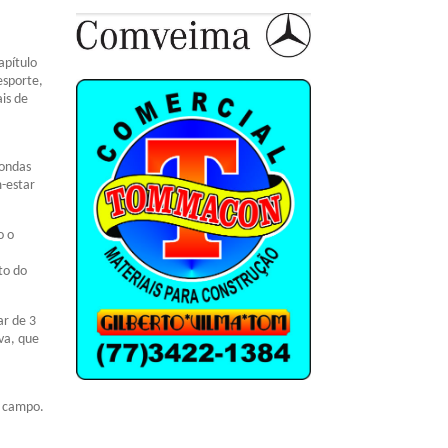
apítulo
esporte,
is de
rondas
-estar
o o
to do
ar de 3
lva, que
m campo.