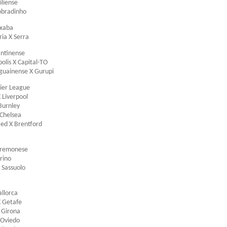
liense
obradinho
xaba
ria X Serra
ntinense
olis X Capital-TO
guainense X Gurupi
mier League
 Liverpool
Burnley
 Chelsea
ted X Brentford
Cremonese
rino
 Sassuolo
llorca
X Getafe
 Girona
 Oviedo