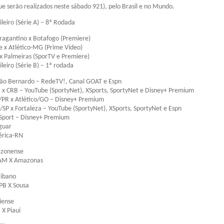
que serão realizados neste sábado 921), pelo Brasil e no Mundo.
eiro (Série A) – 8ª Rodada
ragantino x Botafogo (Premiere)
e x Atlético-MG (Prime Video)
x Palmeiras (SporTV e Premiere)
eiro (Série B) – 1ª rodada
São Bernardo – RedeTV!, Canal GOAT e Espn
 x CRB – YouTube (SportyNet), XSports, SportyNet e Disney+ Premium
/PR x Atlético/GO – Disney+ Premium
SP x Fortaleza – YouTube (SportyNet), XSports, SportyNet e Espn
 Sport – Disney+ Premium
guar
érica-RN
zonense
-AM X Amazonas
ibano
PB X Sousa
iense
 X Piauí