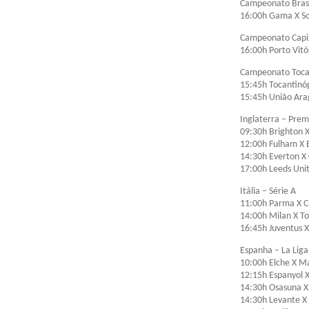
Campeonato Brasi
16:00h Gama X S
Campeonato Capi
16:00h Porto Vitó
Campeonato Toca
15:45h Tocantinóp
15:45h União Ara
Inglaterra – Pre
09:30h Brighton X
12:00h Fulham X 
14:30h Everton X
17:00h Leeds Uni
Itália – Série A
11:00h Parma X 
14:00h Milan X To
16:45h Juventus X
Espanha – La Liga
10:00h Elche X Ma
12:15h Espanyol 
14:30h Osasuna X
14:30h Levante X