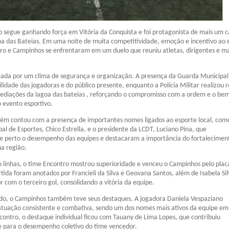
o segue ganhando força em Vitória da Conquista e foi protagonista de mais um c
a das Bateias. Em uma noite de muita competitividade, emoção e incentivo ao 
ro e Campinhos se enfrentaram em um duelo que reuniu atletas, dirigentes e ma
cada por um clima de segurança e organização. A presença da Guarda Municipal
ilidade das jogadoras e do público presente, enquanto a Polícia Militar realizou 
mediações da lagoa das bateias , reforçando o compromisso com a ordem e o bem
o evento esportivo.
ém contou com a presença de importantes nomes ligados ao esporte local, com
al de Esportes, Chico Estrella, e o presidente da LCDT, Luciano Pina, que
perto o desempenho das equipes e destacaram a importância do fortalecimen
na região.
 linhas, o time Encontro mostrou superioridade e venceu o Campinhos pelo plac
rtida foram anotados por Francieli da Silva e Geovana Santos, além de Isabela Si
 com o terceiro gol, consolidando a vitória da equipe.
ado, o Campinhos também teve seus destaques. A jogadora Daniela Vespaziano
tuação consistente e combativa, sendo um dos nomes mais ativos da equipe e
ncontro, o destaque individual ficou com Tauany de Lima Lopes, que contribuiu
e para o desempenho coletivo do time vencedor.