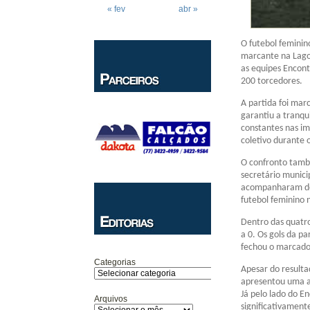
« fev
abr »
O futebol feminin
marcante na Lago
as equipes Encont
200 torcedores.
A partida foi mar
garantiu a tranqu
constantes nas i
coletivo durante 
O confronto tamb
secretário municip
acompanharam de 
futebol feminino 
Dentro das quatro
a 0. Os gols da pa
fechou o marcador
Categorias
Apesar do result
apresentou uma a
Já pelo lado do E
Arquivos
significativament