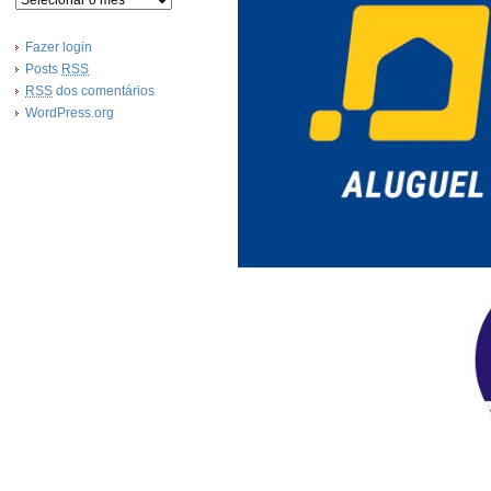
Fazer login
Posts
RSS
RSS
dos comentários
WordPress.org