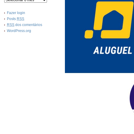
Fazer login
Posts
RSS
RSS
dos comentários
WordPress.org