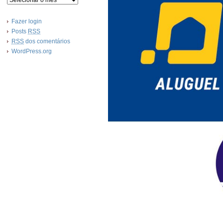
Fazer login
Posts
RSS
RSS
dos comentários
WordPress.org