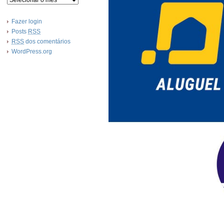
Fazer login
Posts
RSS
RSS
dos comentários
WordPress.org