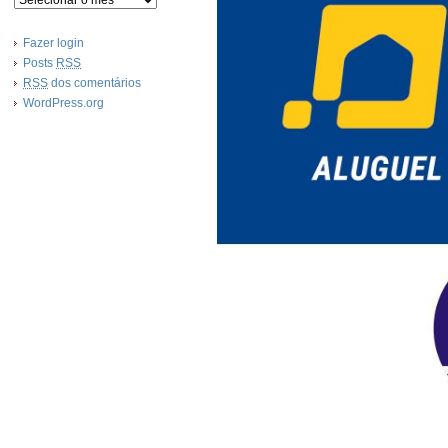
Fazer login
Posts
RSS
RSS
dos comentários
WordPress.org