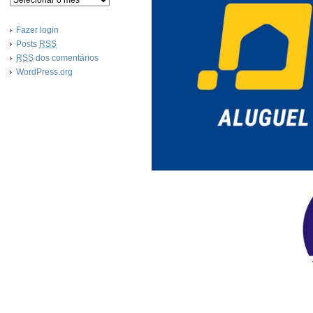
Fazer login
Posts
RSS
RSS
dos comentários
WordPress.org