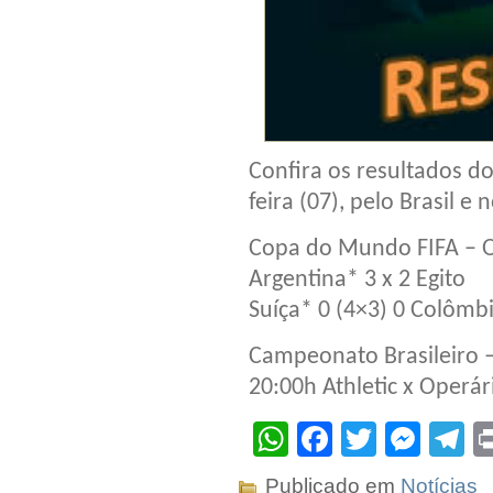
Confira os resultados do
feira (07), pelo Brasil 
Copa do Mundo FIFA – Oi
Argentina* 3 x 2 Egito
Suíça* 0 (4×3) 0 Colômb
Campeonato Brasileiro –
20:00h Athletic x Operár
WhatsApp
Facebook
Twitter
Mes
T
Publicado em
Notícias