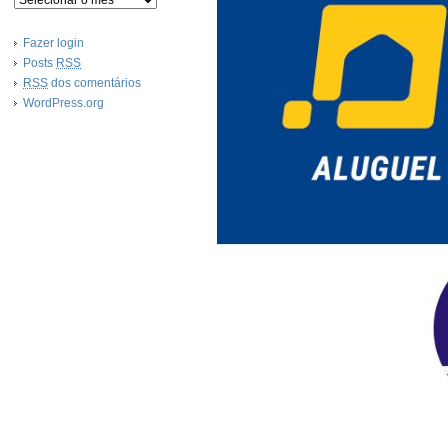
Fazer login
Posts
RSS
RSS
dos comentários
WordPress.org