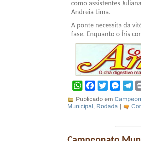
como assistentes Juliana
Andreia Lima.
A ponte necessita da vi
fase. Enquanto o Íris c
WhatsApp
Facebook
Twitter
Mes
T
Publicado em
Campeona
Municipal
,
Rodada
|
Com
Campeonato Muni