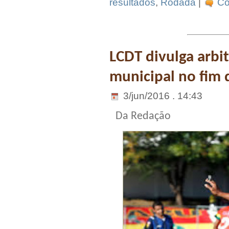
resultados
,
Rodada
|
Co
LCDT divulga arbi
municipal no fim
3/jun/2016 . 14:43
Da Redação