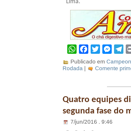
Lima.
WhatsApp
Facebook
Twitter
Mes
T
Publicado em
Campeona
Rodada
|
Comente prime
Quatro equipes d
segunda fase do m
7/jun/2016 . 9:46