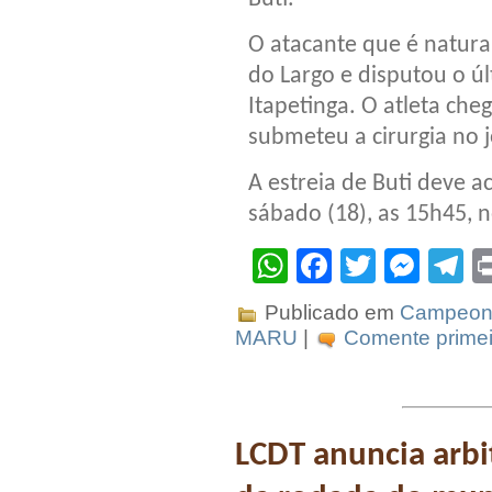
O atacante que é natura
do Largo e disputou o úl
Itapetinga. O atleta che
submeteu a cirurgia no j
A estreia de Buti deve a
sábado (18), as 15h45, n
WhatsApp
Facebook
Twitter
Mes
T
Publicado em
Campeona
MARU
|
Comente primei
LCDT anuncia arb