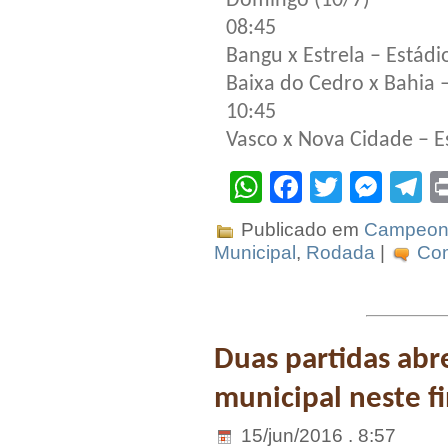
Domingo (10/7)
08:45
Bangu x Estrela – Estádi
Baixa do Cedro x Bahia 
10:45
Vasco x Nova Cidade – E
WhatsApp
Facebook
Twitter
Mes
T
Publicado em
Campeona
Municipal
,
Rodada
|
Com
Duas partidas abr
municipal neste f
15/jun/2016 . 8:57