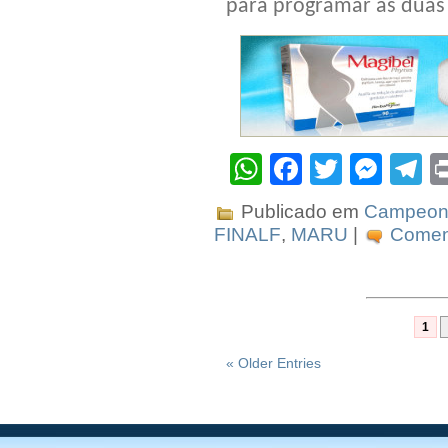
para programar as duas p
WhatsApp
Facebook
Twitter
Mes
T
Publicado em
Campeona
FINALF
,
MARU
|
Coment
1
« Older Entries