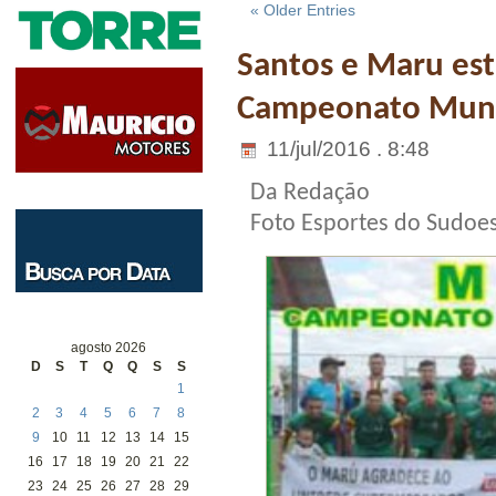
« Older Entries
Santos e Maru est
Campeonato Munic
11/jul/2016 . 8:48
Da Redação
Foto Esportes do Sudoe
agosto 2026
D
S
T
Q
Q
S
S
1
2
3
4
5
6
7
8
9
10
11
12
13
14
15
16
17
18
19
20
21
22
23
24
25
26
27
28
29