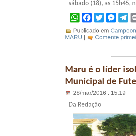
sábado (18), as 15h45, n
WhatsApp
Facebook
Twitter
Mes
T
Publicado em
Campeona
MARU
|
Comente primei
Maru é o líder i
Municipal de Fut
28/mar/2016 . 15:19
Da Redação