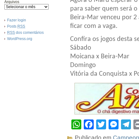
Agora o Marú esperar o
Arquivos
para saber quem será o 
Beira-Mar venceu por 2
Fazer login
ficar com a vaga.
Posts
RSS
RSS
dos comentários
Confira os jogos desta 
WordPress.org
Sábado
Moicana x Beira-Mar
Domingo
Vitória da Conquista x P
WhatsApp
Facebook
Twitter
Mes
T
Publicado em
Campeona