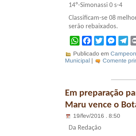
14º-Simonassi 0 s-4
Classificam-se 08 melho
serão rebaixados.
WhatsApp
Facebook
Twitter
Mes
T
Publicado em
Campeona
Municipal
|
Comente prim
Em preparação pa
Maru vence o Bot
19/fev/2016 . 8:50
Da Redação