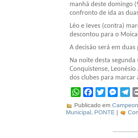
manhã deste domingo (9)
confronto de ida as du
Léo e Ieves (contra) ma
descontou para o Moica
A decisão será em duas
Na noite desta segunda 
Conquistense, Leonésio 
dos clubes para marcar 
WhatsApp
Facebook
Twitter
Mes
T
Publicado em
Campeona
Municipal
,
PONTE
|
Com