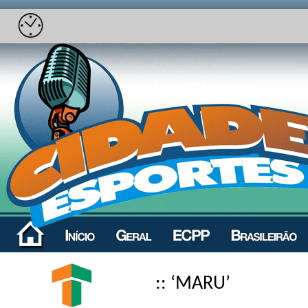
:: ‘MARU’