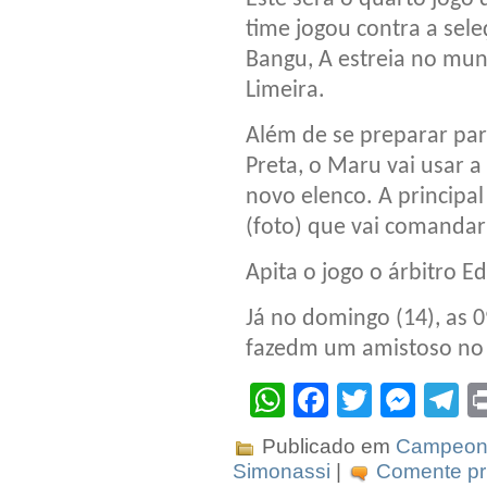
time jogou contra a sele
Bangu, A estreia no muni
Limeira.
Além de se preparar para
Preta, o Maru vai usar a
novo elenco. A principal
(foto) que vai comandar
Apita o jogo o árbitro E
Já no domingo (14), as 0
fazedm um amistoso no 
WhatsApp
Facebook
Twitter
Mes
T
Publicado em
Campeona
Simonassi
|
Comente pri