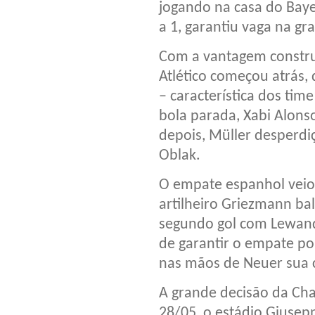
jogando na casa do Bay
a 1, garantiu vaga na gr
Com a vantagem construí
Atlético começou atrás,
– característica dos ti
bola parada, Xabi Alons
depois, Müller desperdi
Oblak.
O empate espanhol veio
artilheiro Griezmann b
segundo gol com Lewand
de garantir o empate p
nas mãos de Neuer sua c
A grande decisão da Ch
28/05, o estádio Giusep