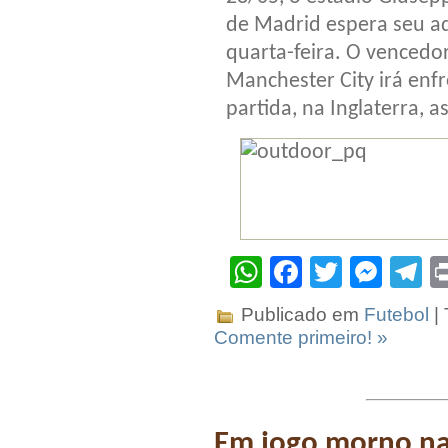
de Madrid espera seu ad
quarta-feira. O vencedo
Manchester City irá enf
partida, na Inglaterra, a
WhatsApp
Facebook
Twitter
Mes
T
Publicado em
Futebol
|
Comente primeiro! »
Em jogo morno na 