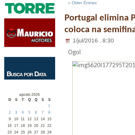
« Older Entries
Portugal elimina P
coloca na semifin
1/jul/2016 . 8:30
Ogol
agosto 2026
D
S
T
Q
Q
S
S
1
2
3
4
5
6
7
8
9
10
11
12
13
14
15
16
17
18
19
20
21
22
23
24
25
26
27
28
29