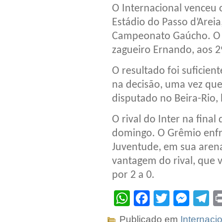
O Internacional venceu o
Estádio do Passo d’Areia,
Campeonato Gaúcho. O ú
zagueiro Ernando, aos 
O resultado foi suficien
na decisão, uma vez que
disputado no Beira-Rio,
O rival do Inter na fina
domingo. O Grêmio enfre
Juventude, em sua arena.
vantagem do rival, que v
por 2 a 0.
WhatsApp
Facebook
Twitter
Mes
T
Publicado em
Internaci