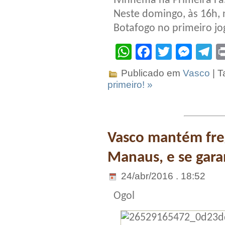
Ivinhema na Primeira Fa
Neste domingo, às 16h,
Botafogo no primeiro jog
WhatsApp
Facebook
Twitter
Mes
T
Publicado em
Vasco
| T
primeiro! »
Vasco mantém fre
Manaus, e se garan
24/abr/2016 . 18:52
Ogol