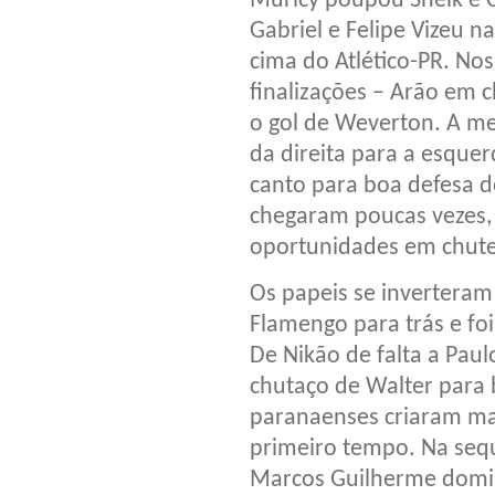
Muricy poupou Sheik e Ci
Gabriel e Felipe Vizeu n
cima do Atlético-PR. No
finalizações – Arão em 
o gol de Weverton. A me
da direita para a esque
canto para boa defesa d
chegaram poucas vezes,
oportunidades em chutes
Os papeis se inverteram
Flamengo para trás e fo
De Nikão de falta a Pau
chutaço de Walter para b
paranaenses criaram ma
primeiro tempo. Na sequ
Marcos Guilherme domin