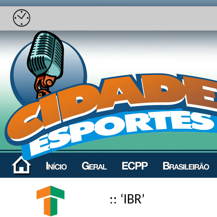
:: ‘IBR’