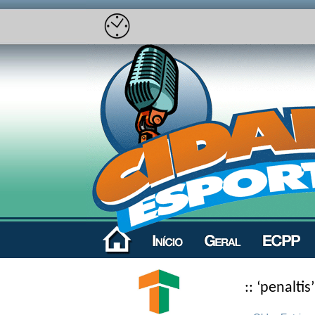
:: ‘penaltis’