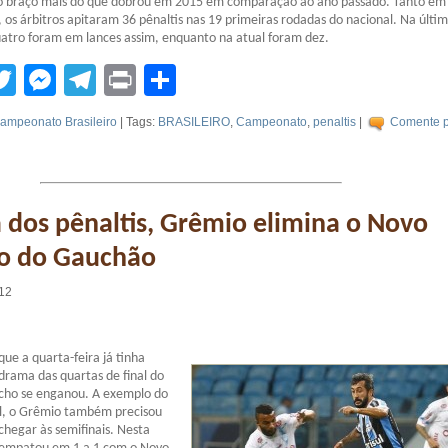
o braço mais do que dobrou em 2015 em comparação ao ano passado. Tanto em
 os árbitros apitaram 36 pênaltis nas 19 primeiras rodadas do nacional. Na últi
atro foram em lances assim, enquanto na atual foram dez.
tsApp
acebook
Twitter
Messenger
Telegram
Print
Compartilhar
ampeonato Brasileiro
| Tags:
BRASILEIRO
,
Campeonato
,
penaltis
|
Comente p
dos pênaltis, Grêmio elimina o Novo
o do Gauchão
:12
e a quarta-feira já tinha
drama das quartas de final do
ho se enganou. A exemplo do
al, o Grêmio também precisou
chegar às semifinais. Nesta