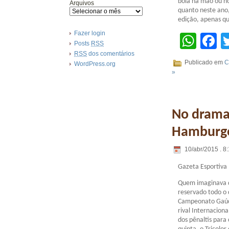
bola na mão ou n
Arquivos
quanto neste ano,
edição, apenas qu
Fazer login
Wha
F
Posts
RSS
RSS
dos comentários
Publicado em
C
WordPress.org
»
No drama 
Hamburg
10/abr/2015 . 8
Gazeta Esportiva
Quem imaginava qu
reservado todo o 
Campeonato Gaúc
rival Internacion
dos pênaltis para 