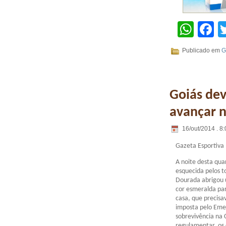
Wha
F
Publicado em
G
Goiás dev
avançar n
16/out/2014 . 8:
Gazeta Esportiva
A noite desta qua
esquecida pelos t
Dourada abrigou 
cor esmeralda pa
casa, que precis
imposta pelo Emel
sobrevivência na
regulamentar, os