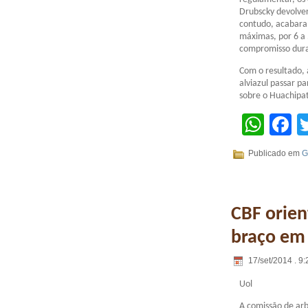
Drubscky devolve
contudo, acabara
máximas, por 6 a 
compromisso dura
Com o resultado, 
alviazul passar p
sobre o Huachipat
Wha
F
Publicado em
G
CBF orien
braço em
17/set/2014 . 9:
Uol
A comissão de ar