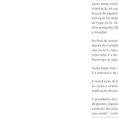
juízes ainda estã
orientação de mar
braços de jogado
instrução foi dad
da Copa-2014. Ma
interpretações d
o Mundial.
No final de seman
diante do Corinth
não viu erro. Nas
(marcada) e a do 
Flamengo no jogo 
Todas essas marca
É a instrutora da
A orientação da F
os cursos e orien
explicação de por
O presidente da c
dirigentes, jogad
evolução dos juíze
mas existe”, cont