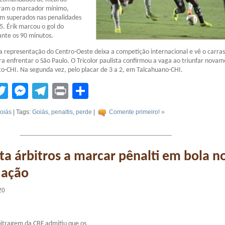
ram o marcador mínimo,
m superados nas penalidades
5. Érik marcou o gol do
nte os 90 minutos.
a representação do Centro-Oeste deixa a competição internacional e vê o carra
ara enfrentar o São Paulo. O Tricolor paulista confirmou a vaga ao triunfar nova
o-CHI. Na segunda vez, pelo placar de 3 a 2, em Talcahuano-CHI.
tsApp
acebook
Twitter
Messenger
Telegram
Print
Compartilhar
oiás
| Tags:
Goiás
,
penaltis
,
perde
|
Comente primeiro! »
ta árbitros a marcar pênalti em bola n
 ação
20
bitragem da CBF admitiu que os