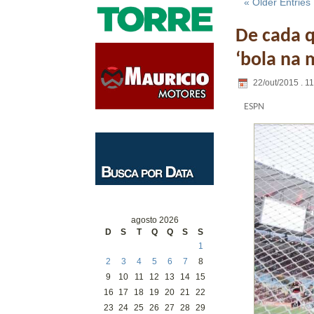
« Older Entries
De cada q
‘bola na 
22/out/2015 . 1
ESPN
agosto 2026
D
S
T
Q
Q
S
S
1
2
3
4
5
6
7
8
9
10
11
12
13
14
15
16
17
18
19
20
21
22
23
24
25
26
27
28
29