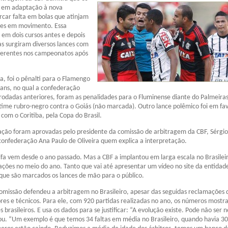
o em adaptação à nova
car falta em bolas que atinjam
res em movimento. Essa
a em dois cursos antes e depois
s surgiram diversos lances com
iferentes nos campeonatos após
a, foi o pênalti para o Flamengo
ians, no qual a confederação
 rodadas anteriores, foram as penalidades para o Fluminense diante do Palmeira
time rubro-negro contra o Goiás (não marcada). Outro lance polêmico foi em fa
com o Coritiba, pela Copa do Brasil.
ção foram aprovadas pelo presidente da comissão de arbitragem da CBF, Sérgio
 confederação Ana Paulo de Oliveira quem explica a interpretação.
ifa vem desde o ano passado. Mas a CBF a implantou em larga escala no Brasile
tações no meio do ano. Tanto que vai até apresentar um vídeo no site da entida
que são marcados os lances de mão para o público.
omissão defendeu a arbitragem no Brasileiro, apesar das seguidas reclamações 
ores e técnicos. Para ele, com 920 partidas realizadas no ano, os números most
s brasileiros. E usa os dados para se justificar: “A evolução existe. Pode não ser 
ou. “Um exemplo é que temos 34 faltas em média no Brasileiro, quando havia 30