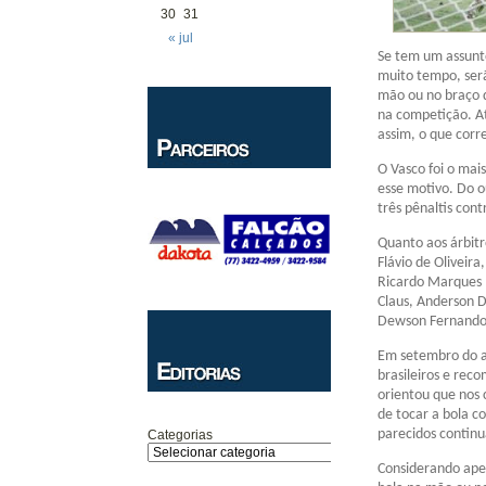
30
31
« jul
Se tem um assunto
muito tempo, serã
mão ou no braço 
na competição. A
assim, o que cor
O Vasco foi o mai
esse motivo. Do o
três pênaltis cont
Quanto aos árbitr
Flávio de Oliveir
Ricardo Marques R
Claus, Anderson D
Dewson Fernando 
Em setembro do an
brasileiros e rec
orientou que nos 
de tocar a bola c
parecidos contin
Categorias
Considerando ape