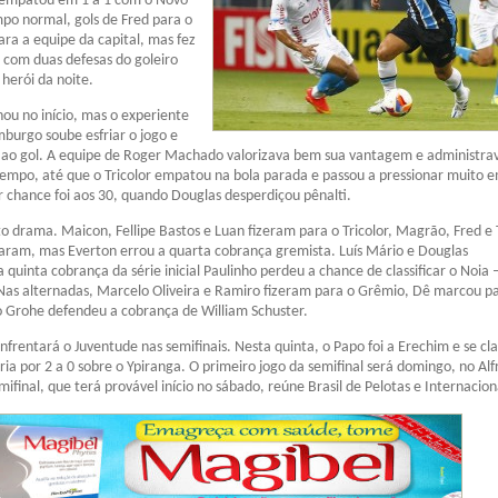
r empatou em 1 a 1 com o Novo
o normal, gols de Fred para o
ra a equipe da capital, mas fez
, com duas defesas do goleiro
herói da noite.
ou no início, mas o experiente
burgo soube esfriar o jogo e
 ao gol. A equipe de Roger Machado valorizava bem sua vantagem e administra
empo, até que o Tricolor empatou na bola parada e passou a pressionar muito 
r chance foi aos 30, quando Douglas desperdiçou pênalti.
to drama. Maicon, Fellipe Bastos e Luan fizeram para o Tricolor, Magrão, Fred e
am, mas Everton errou a quarta cobrança gremista. Luís Mário e Douglas
 quinta cobrança da série inicial Paulinho perdeu a chance de classificar o Noia
Nas alternadas, Marcelo Oliveira e Ramiro fizeram para o Grêmio, Dê marcou p
o Grohe defendeu a cobrança de William Schuster.
frentará o Juventude nas semifinais. Nesta quinta, o Papo foi a Erechim e se cla
ia por 2 a 0 sobre o Ypiranga. O primeiro jogo da semifinal será domingo, no Al
mifinal, que terá provável início no sábado, reúne Brasil de Pelotas e Internacion