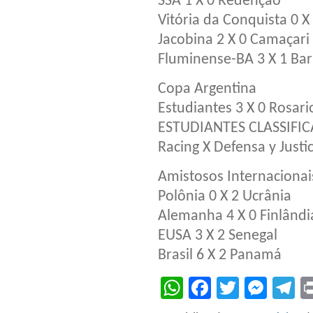
SSA 1 X 0 Redenção
Vitória da Conquista 0 X
Jacobina 2 X 0 Camaçari
Fluminense-BA 3 X 1 Bar
Copa Argentina
Estudiantes 3 X 0 Rosari
ESTUDIANTES CLASSIFI
Racing X Defensa y Justi
Amistosos Internacionai
Polônia 0 X 2 Ucrânia
Alemanha 4 X 0 Finlândi
EUSA 3 X 2 Senegal
Brasil 6 X 2 Panamá
WhatsApp
Facebook
Twitter
Mes
T