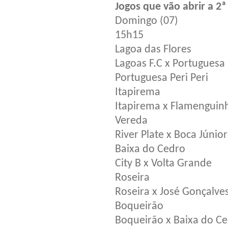
Jogos que vão abrir a 2ª
Domingo (07)
15h15
Lagoa das Flores
Lagoas F.C x Portuguesa 
Portuguesa Peri Peri
Itapirema
Itapirema x Flamenguin
Vereda
River Plate x Boca Júnior
Baixa do Cedro
City B x Volta Grande
Roseira
Roseira x José Gonçalve
Boqueirão
Boqueirão x Baixa do C