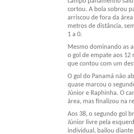
campo panamenho saiu j
cortou. A bola sobrou pa
arriscou de fora da áre
metros de distância, se
1 a 0.
Mesmo dominando as açõe
o gol de empate aos 12 
que contou com um desv
O gol do Panamá não aba
quase marcou o segundo 
Júnior e Raphinha. O ca
área, mas finalizou na r
Aos 38, o segundo gol br
Júnior livre pela esquer
individual, bailou dian