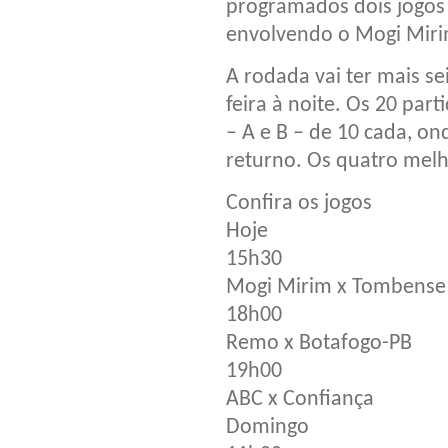
programados dois jogos
envolvendo o Mogi Mirim
A rodada vai ter mais s
feira à noite. Os 20 par
– A e B – de 10 cada, on
returno. Os quatro mel
Confira os jogos
Hoje
15h30
Mogi Mirim x Tombense
18h00
Remo x Botafogo-PB
19h00
ABC x Confiança
Domingo