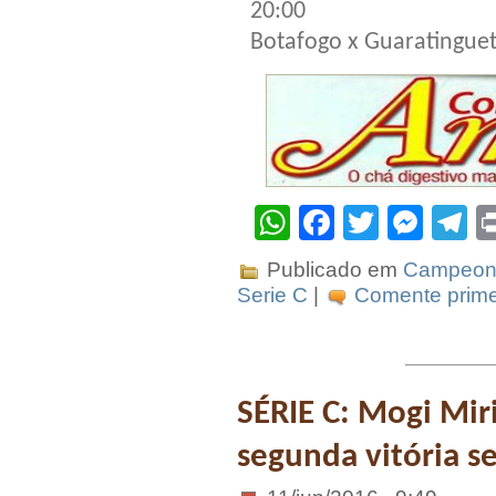
20:00
Botafogo x Guaratingue
WhatsApp
Facebook
Twitter
Mes
T
Publicado em
Campeona
Serie C
|
Comente prime
SÉRIE C: Mogi Mi
segunda vitória se