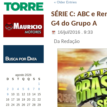
« Older Entries
SÉRIE C: ABC e R
G4 do Grupo A
16/jul/2016 . 9:33
Da Redação
agosto 2026
D
S
T
Q
Q
S
S
1
2
3
4
5
6
7
8
9
10
11
12
13
14
15
16
17
18
19
20
21
22
23
24
25
26
27
28
29