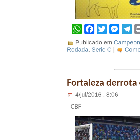
WhatsApp
Facebook
Twitter
Mes
T
Publicado em
Campeona
Rodada
,
Serie C
|
Comen
Fortaleza derrota
4/jul/2016 . 8:06
CBF