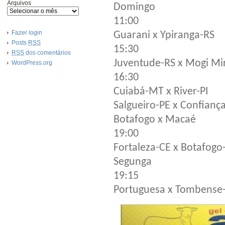
Arquivos
Domingo
11:00
Fazer login
Guarani x Ypiranga-RS
Posts
RSS
15:30
RSS
dos comentários
Juventude-RS x Mogi Mi
WordPress.org
16:30
Cuiabá-MT x River-PI
Salgueiro-PE x Confianç
Botafogo x Macaé
19:00
Fortaleza-CE x Botafogo
Segunga
19:15
Portuguesa x Tombens