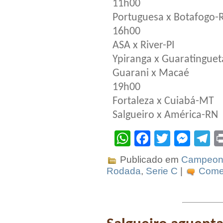
11h00
Portuguesa x Botafogo-
16h00
ASA x River-PI
Ypiranga x Guaratinguet
Guarani x Macaé
19h00
Fortaleza x Cuiabá-MT
Salgueiro x América-RN
WhatsApp
Facebook
Twitter
Mes
T
Publicado em
Campeona
Rodada
,
Serie C
|
Comen