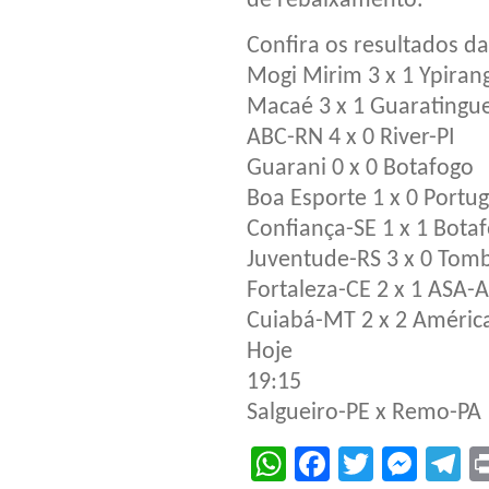
de rebaixamento.
Confira os resultados d
Mogi Mirim 3 x 1 Ypiran
Macaé 3 x 1 Guaratingu
ABC-RN 4 x 0 River-PI
Guarani 0 x 0 Botafogo
Boa Esporte 1 x 0 Portu
Confiança-SE 1 x 1 Bota
Juventude-RS 3 x 0 To
Fortaleza-CE 2 x 1 ASA-A
Cuiabá-MT 2 x 2 Améric
Hoje
19:15
Salgueiro-PE x Remo-PA
WhatsApp
Facebook
Twitter
Mes
T