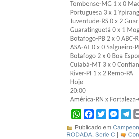
Tombense-MG 1 x 0 Ma
Portuguesa 3 x 1 Ypiran
Juventude-RS 0 x 2 Guar
Guaratinguetá 0 x 1 Mog
Botafogo-PB 2 x 0 ABC-
ASA-AL 0 x 0 Salgueiro-P
Botafogo 2 x 0 Boa Espo
Cuiabá-MT 3 x 0 Confia
River-PI 1 x 2 Remo-PA
Hoje
20:00
América-RN x Fortaleza
WhatsApp
Facebook
Twitter
Mes
T
Publicado em
Campeona
RODADA
,
Serie C
|
Com