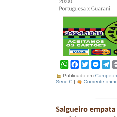
20:00
Portuguesa x Guarani
WhatsApp
Facebook
Twitter
Mes
T
Publicado em
Campeona
Serie C
|
Comente prime
Salgueiro empata 