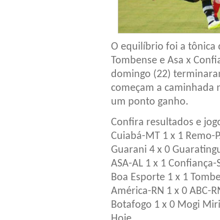
O equilíbrio foi a tônic
Tombense e Asa x Confia
domingo (22) terminara
começam a caminhada na
um ponto ganho.
Confira resultados e jog
Cuiabá-MT 1 x 1 Remo-
Guarani 4 x 0 Guarating
ASA-AL 1 x 1 Confiança-
Boa Esporte 1 x 1 Tom
América-RN 1 x 0 ABC-R
Botafogo 1 x 0 Mogi Mir
Hoje