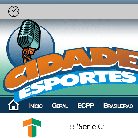
:: ‘Serie C’