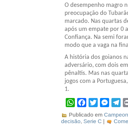
O desempenho magro nas 
preocupação do Tubarão
marcado. Nas quartas de 
após um empate por 0 a 
Confiança. Na semi fora
modo que a vaga na final
A história dos goianos 
adversário, com dois e
pênaltis. Mas nas quarta
jogos com a Portuguesa, 
1.
WhatsApp
Facebook
Twitter
Mes
T
Publicado em
Campeona
decisão
,
Serie C
|
Comen