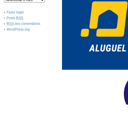
Fazer login
Posts
RSS
RSS
dos comentários
WordPress.org