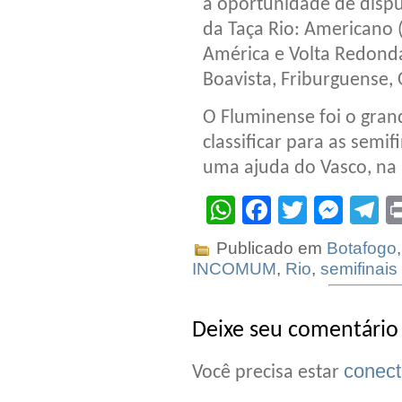
a oportunidade de dispu
da Taça Rio: Americano (
América e Volta Redonda 
Boavista, Friburguense,
O Fluminense foi o gran
classificar para as semi
uma ajuda do Vasco, na 
WhatsApp
Facebook
Twitter
Mes
T
Publicado em
Botafogo
INCOMUM
,
Rio
,
semifinais
Deixe seu comentário
conec
Você precisa estar