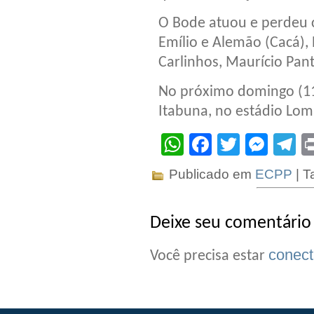
O Bode atuou e perdeu co
Emílio e Alemão (Cacá), 
Carlinhos, Maurício Pant
No próximo domingo (11)
Itabuna, no estádio Lom
WhatsApp
Facebook
Twitter
Mes
T
Publicado em
ECPP
| T
Deixe seu comentário
conec
Você precisa estar