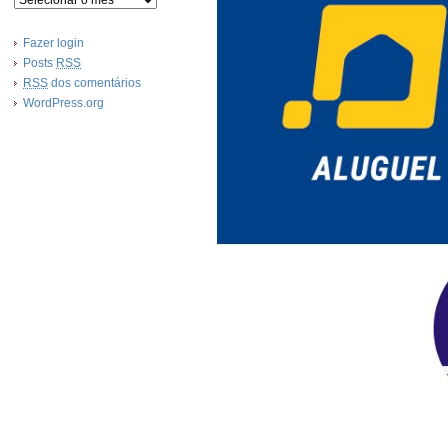
Fazer login
Posts
RSS
RSS
dos comentários
WordPress.org