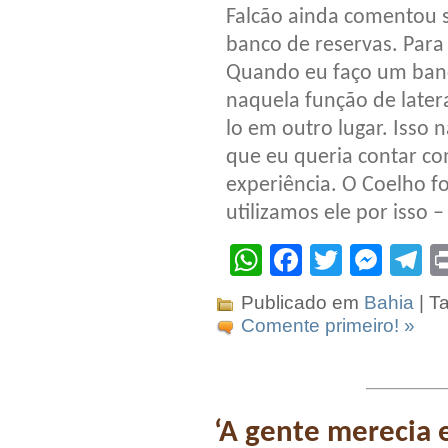
Falcão ainda comentou 
banco de reservas. Para 
Quando eu faço um banco
naquela função de lateral
lo em outro lugar. Isso 
que eu queria contar c
experiência. O Coelho f
utilizamos ele por isso 
WhatsApp
Facebook
Twitter
Mes
T
Publicado em
Bahia
| T
Comente primeiro! »
‘A gente merecia e