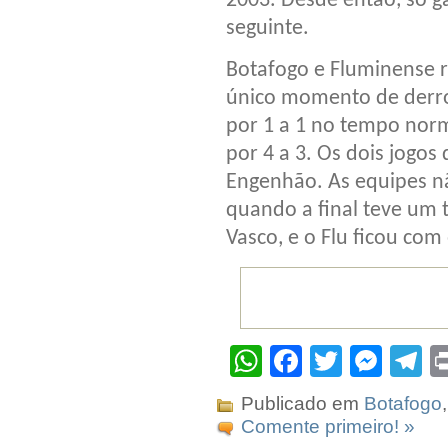
2003. Desde então, só 
seguinte.
Botafogo e Fluminense r
único momento de derro
por 1 a 1 no tempo norm
por 4 a 3. Os dois jogos
Engenhão. As equipes n
quando a final teve um 
Vasco, e o Flu ficou com 
WhatsApp
Facebook
Twitter
Mes
T
Publicado em
Botafogo
Comente primeiro! »