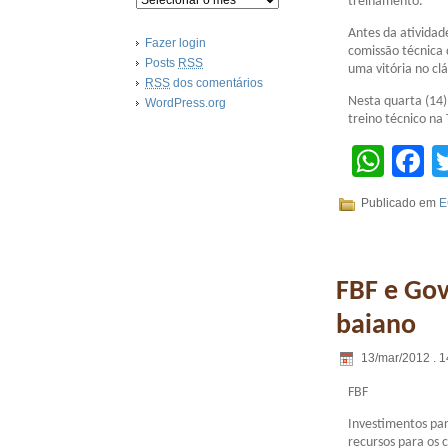
treinamento.
Antes da atividade
Fazer login
comissão técnica 
Posts
RSS
uma vitória no clá
RSS
dos comentários
Nesta quarta (14)
WordPress.org
treino técnico na
Wha
F
Publicado em
E
FBF e Gov
baiano
13/mar/2012 . 1
FBF
Investimentos par
recursos para os c