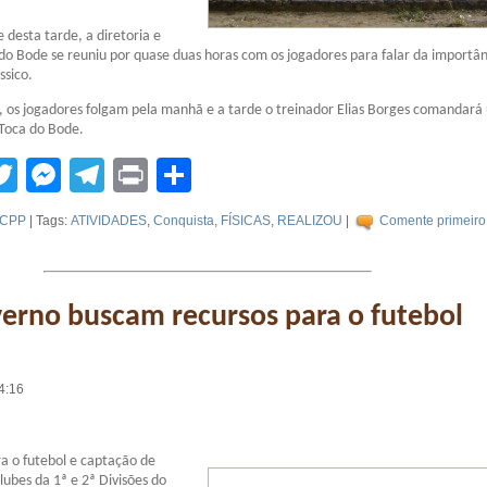
 desta tarde, a diretoria e
do Bode se reuniu por quase duas horas com os jogadores para falar da importân
ssico.
, os jogadores folgam pela manhã e a tarde o treinador Elias Borges comandará
 Toca do Bode.
tsApp
acebook
Twitter
Messenger
Telegram
Print
Compartilhar
CPP
| Tags:
ATIVIDADES
,
Conquista
,
FÍSICAS
,
REALIZOU
|
Comente primeiro
erno buscam recursos para o futebol
4:16
a o futebol e captação de
lubes da 1ª e 2ª Divisões do