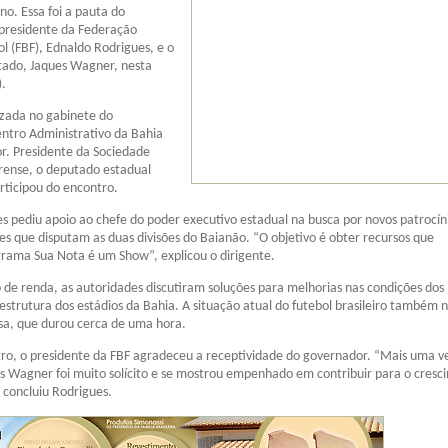
o. Essa foi a pauta do
 presidente da Federação
l (FBF), Ednaldo Rodrigues, e o
tado, Jaques Wagner, nesta
).
lizada no gabinete do
ntro Administrativo da Bahia
r. Presidente da Sociedade
rense, o deputado estadual
rticipou do encontro.
es pediu apoio ao chefe do poder executivo estadual na busca por novos patrocí
bes que disputam as duas divisões do Baianão. “O objetivo é obter recursos que
rama Sua Nota é um Show”, explicou o dirigente.
de renda, as autoridades discutiram soluções para melhorias nas condições dos
estrutura dos estádios da Bahia. A situação atual do futebol brasileiro também n
sa, que durou cerca de uma hora.
tro, o presidente da FBF agradeceu a receptividade do governador. “Mais uma ve
s Wagner foi muito solícito e se mostrou empenhado em contribuir para o cresc
, concluiu Rodrigues.