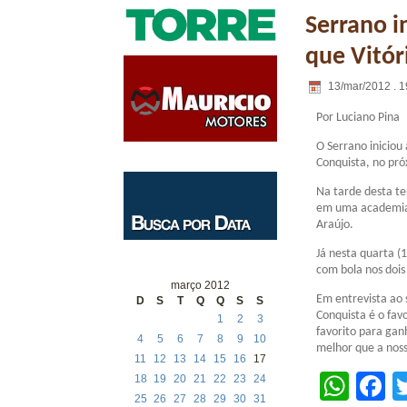
Serrano in
que Vitór
13/mar/2012 . 1
Por Luciano Pina
O Serrano iniciou 
Conquista, no pr
Na tarde desta te
em uma academia 
Araújo.
Já nesta quarta (
com bola nos dois
março 2012
Em entrevista ao s
D
S
T
Q
Q
S
S
Conquista é o favo
1
2
3
favorito para ga
4
5
6
7
8
9
10
melhor que a noss
11
12
13
14
15
16
17
Wha
F
18
19
20
21
22
23
24
25
26
27
28
29
30
31