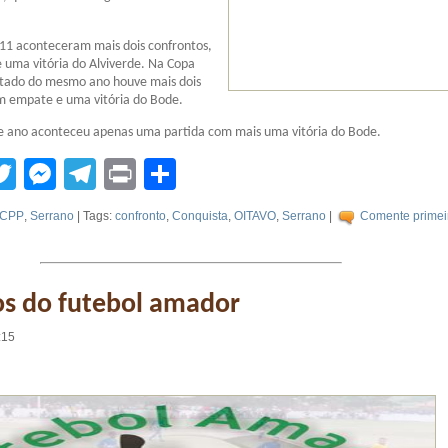
11 aconteceram mais dois confrontos,
uma vitória do Alviverde. Na Copa
tado do mesmo ano houve mais dois
m empate e uma vitória do Bode.
te ano aconteceu apenas uma partida com mais uma vitória do Bode.
tsApp
acebook
Twitter
Messenger
Telegram
Print
Compartilhar
CPP
,
Serrano
| Tags:
confronto
,
Conquista
,
OITAVO
,
Serrano
|
Comente primeir
os do futebol amador
:15