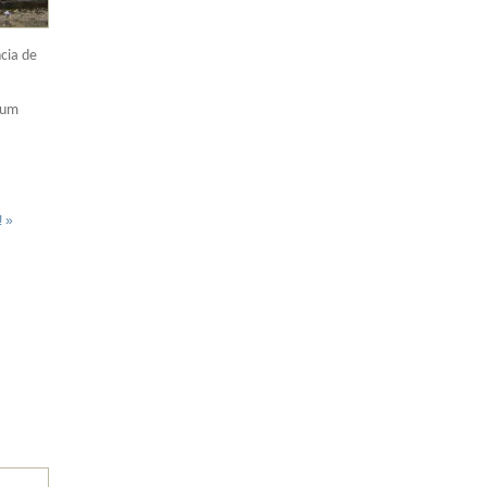
cia de
 um
! »