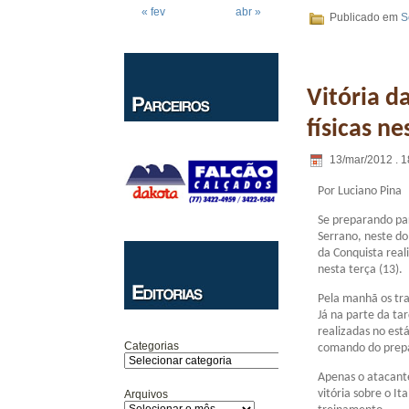
« fev
abr »
Publicado em
S
Vitória d
físicas ne
13/mar/2012 . 1
Por Luciano Pina
Se preparando par
Serrano, neste do
da Conquista reali
nesta terça (13).
Pela manhã os tr
Já na parte da ta
realizadas no est
Categorias
comando do prepa
Apenas o atacant
vitória sobre o I
Arquivos