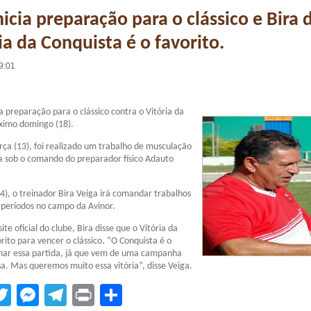
icia preparação para o clássico e Bira d
ia da Conquista é o favorito.
9:01
a preparação para o clássico contra o Vitória da
óximo domingo (18).
rça (13), foi realizado um trabalho de musculação
sob o comando do preparador físico Adauto
14), o treinador Bira Veiga irá comandar trabalhos
 períodos no campo da Avinor.
ite oficial do clube, Bira disse que o Vitória da
rito para vencer o clássico. “O Conquista é o
nhar essa partida, já que vem de uma campanha
a. Mas queremos muito essa vitória”, disse Veiga.
tsApp
acebook
Twitter
Messenger
Telegram
Print
Compartilhar