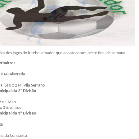
ados dos jogos do futebol amador que aconteceram neste final de semana:
rbairros
 0 (4) Alvorada
a (5) 0 x 2 (4) Vila Serrano
cipal da 2ª Divisão
 2 x 1 Maru
x 0 Juventus
cipal da 1ª Divisão
gu
ila da Conquista