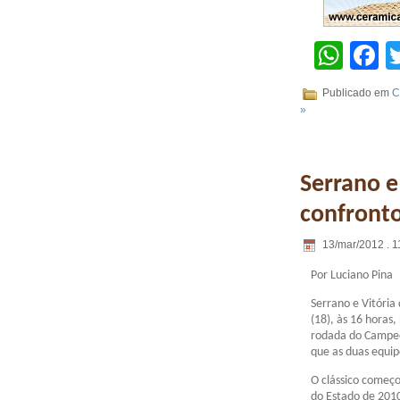
Wha
F
Publicado em
C
»
Serrano e
confront
13/mar/2012 . 1
Por Luciano Pina
Serrano e Vitória
(18), às 16 horas,
rodada do Campeo
que as duas equip
O clássico começ
do Estado de 2010