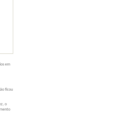
nios em
ão ficou
z, o
imento