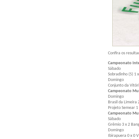
Confira os result
Campeonato Inte
Sábado
Sobradinho (5) 1 x
Domingo
Conjunto da Vitóri
Campeonato Muni
Domingo
Brasil da Limeira
Projeto Semear 1 
Campeonato Muni
Sábado
Grêmio 3 x 2 Ban
Domingo
Ibirapuera 0 x 0 V