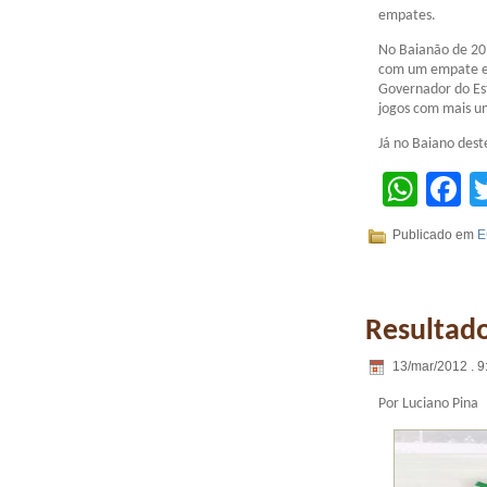
empates.
No Baianão de 20
com um empate e 
Governador do Es
jogos com mais u
Já no Baiano des
Wha
F
Publicado em
E
Resultad
13/mar/2012 . 9
Por Luciano Pina