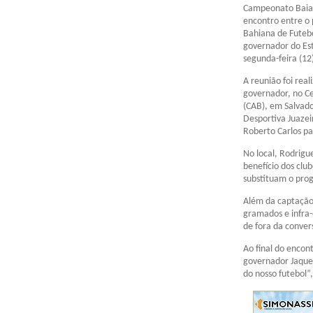
Campeonato Baian
encontro entre o
Bahiana de Futebo
governador do Es
segunda-feira (12
A reunião foi rea
governador, no Ce
(CAB), em Salvado
Desportiva Juazei
Roberto Carlos pa
No local, Rodrigu
benefício dos clu
substituam o prog
Além da captação 
gramados e infra-
de fora da conver
Ao final do encon
governador Jaque
do nosso futebol”