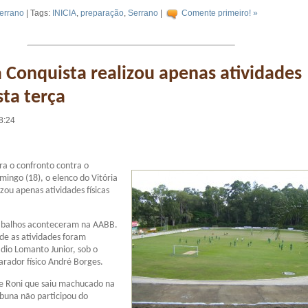
errano
| Tags:
INICIA
,
preparação
,
Serrano
|
Comente primeiro! »
a Conquista realizou apenas atividades
sta terça
8:24
a o confronto contra o
mingo (18), o elenco do Vitória
zou apenas atividades físicas
abalhos aconteceram na AABB.
rde as atividades foram
ádio Lomanto Junior, sob o
rador físico André Borges.
e Roni que saiu machucado na
tabuna não participou do