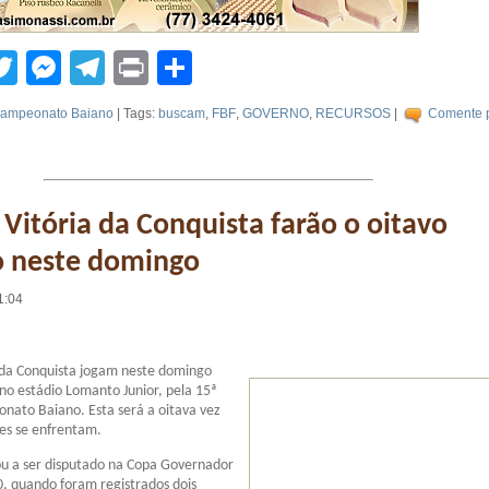
tsApp
acebook
Twitter
Messenger
Telegram
Print
Compartilhar
ampeonato Baiano
| Tags:
buscam
,
FBF
,
GOVERNO
,
RECURSOS
|
Comente p
 Vitória da Conquista farão o oitavo
o neste domingo
1:04
 da Conquista jogam neste domingo
 no estádio Lomanto Junior, pela 15ª
nato Baiano. Esta será a oitava vez
es se enfrentam.
ou a ser disputado na Copa Governador
, quando foram registrados dois