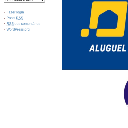
Fazer login
Posts
RSS
RSS
dos comentários
WordPress.org