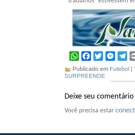
trabalhos “estivessem 
WhatsApp
Facebook
Twitter
Mes
T
Publicado em
Futebol
|
SURPREENDE
Deixe seu comentário
conec
Você precisa estar