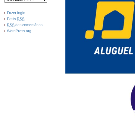
Fazer login
Posts
RSS
RSS
dos comentários
WordPress.org